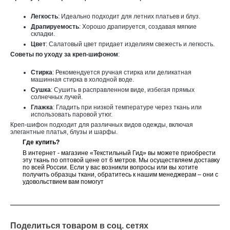
Легкость
: Идеально подходит для летних платьев и блуз.
Драпируемость
: Хорошо драпируется, создавая мягкие
складки.
Цвет
: Салатовый цвет придает изделиям свежесть и легкость.
Советы по уходу за креп-шифоном
:
Стирка
: Рекомендуется ручная стирка или деликатная
машинная стирка в холодной воде.
Сушка
: Сушить в расправленном виде, избегая прямых
солнечных лучей.
Глажка
: Гладить при низкой температуре через ткань или
использовать паровой утюг.
Креп-шифон подходит для различных видов одежды, включая
элегантные платья, блузы и шарфы.
Где купить?
В интернет - магазине «Текстильный Гид» вы можете приобрести
эту ткань по оптовой цене от 6 метров. Мы осуществляем доставку
по всей России. Если у вас возникли вопросы или вы хотите
получить образцы ткани, обратитесь к нашим менеджерам – они с
удовольствием вам помогут
Поделиться товаром в соц. сетях