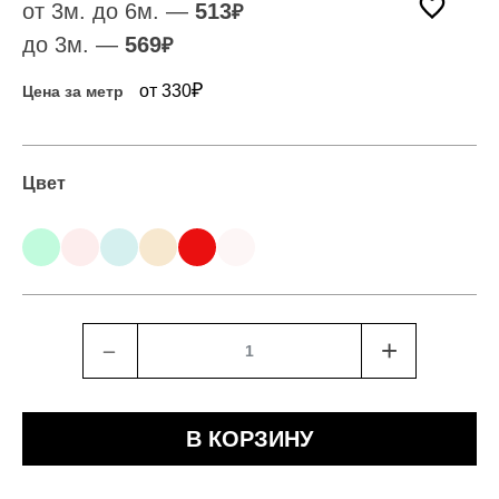
от 3м. до 6м. —
513
₽
до 3м. —
569
₽
₽
от 330
Цена за метр
Цвет
﹣
+
В КОРЗИНУ