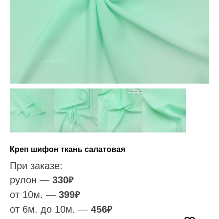
Креп шифон ткань салатовая
При заказе:
рулон —
330
₽
от 10м. —
399
₽
от 6м. до 10м. —
456
₽