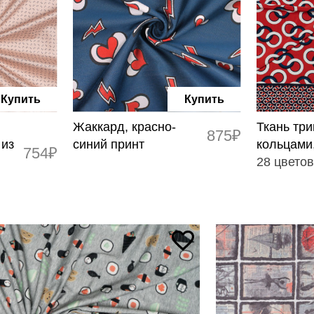
Купить
Купить
Жаккард, красно-
Ткань три
875₽
 из
синий принт
кольцами
754₽
28 цвето