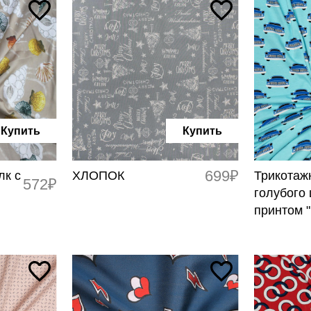
Купить
Купить
699₽
лк с
ХЛОПОК
Трикотаж
572₽
голубого 
принтом 