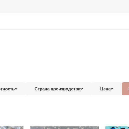
тность
Страна производства
Цена