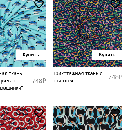
Купить
Купить
ная ткань
Трикотажная ткань с
748₽
748₽
цвета с
принтом
"машинки"