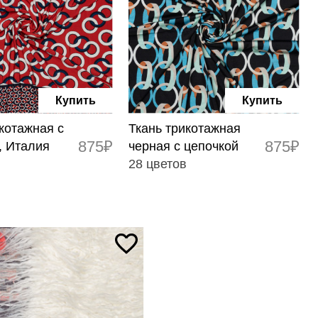
Купить
Купить
котажная с
Ткань трикотажная
875₽
875₽
, Италия
черная с цепочкой
в
28 цветов