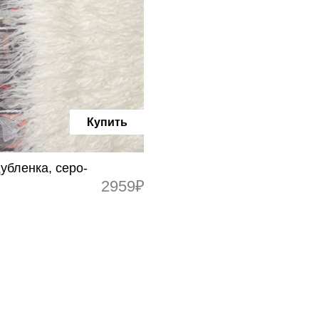
Купить
убленка, серо-
2959₽