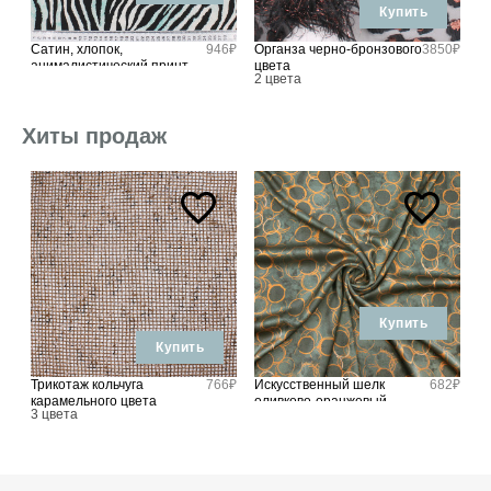
Купить
5₽
Сатин, хлопок,
946₽
Органза черно-бронзового
3850₽
В
анималистический принт
цвета
с
2 цвета
3
И
Хиты продаж
Купить
Купить
5₽
Трикотаж кольчуга
766₽
Искусственный шелк
682₽
Т
карамельного цвета
оливково-оранжевый
3 цвета
9