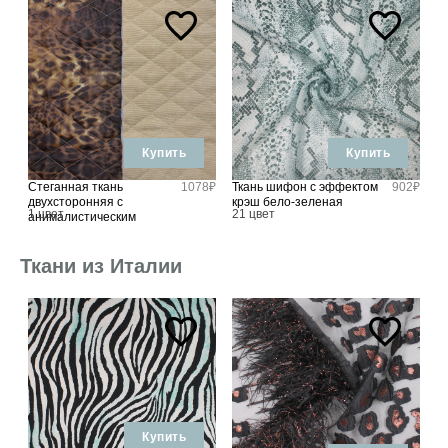
Купить
Купить
5₽
Стеганная ткань
1078₽
Ткань шифон с эффектом
902₽
Д
двухсторонняя с
крэш бело-зеленая
б
1 цвет
21 цвет
4
анималистическим
принтом
Ткани из Италии
Купить