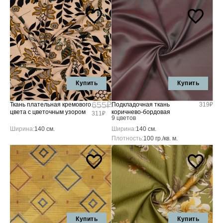
Купить
Купить
655₽
Ткань плательная кремового
Подкладочная ткань
319₽
цвета с цветочным узором
коричнево-бордовая
311₽
9 цветов
Ширина:
140 см.
Ширина:
140 см.
Плотность:
100 гр./кв. м.
Купить
Купить