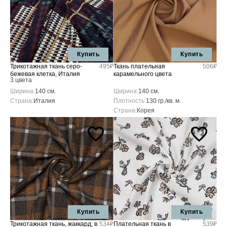
Купить
Купить
Трикотажная ткань серо-
495₽
Ткань плательная
506₽
бежевая клетка, Италия
карамельного цвета
3 цвета
Ширина:
140 см.
Ширина:
140 см.
Страна:
Италия
Плотность:
130 гр./кв. м.
Страна:
Корея
Купить
Купить
Трикотажная ткань, жаккард, в
534₽
Плательная ткань в
539₽