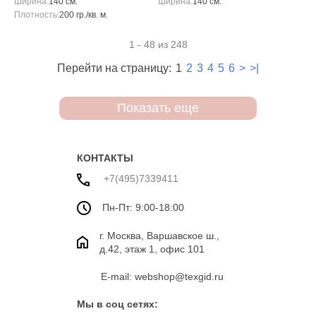
Ширина:
140 см.
Ширина:
140 см.
Плотность:
200 гр./кв. м.
1 - 48 из 248
Перейти на страницу:
1
2
3
4
5
6
>
>|
Показать еще
КОНТАКТЫ
+7(495)7339411
Пн-Пт: 9:00-18:00
г. Москва, Варшавское ш.,
д.42, этаж 1, офис 101
E-mail: webshop@texgid.ru
Мы в соц сетях: