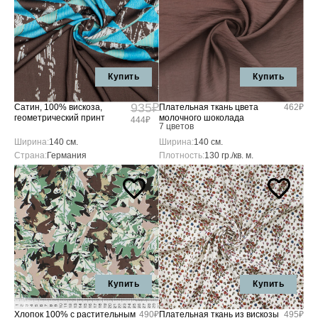
Купить
Купить
935₽
Сатин, 100% вискоза,
Плательная ткань цвета
462₽
геометрический принт
молочного шоколада
444₽
7 цветов
Ширина:
140 см.
Ширина:
140 см.
Страна:
Германия
Плотность:
130 гр./кв. м.
Купить
Купить
Хлопок 100% с растительным
490₽
Плательная ткань из вискозы
495₽