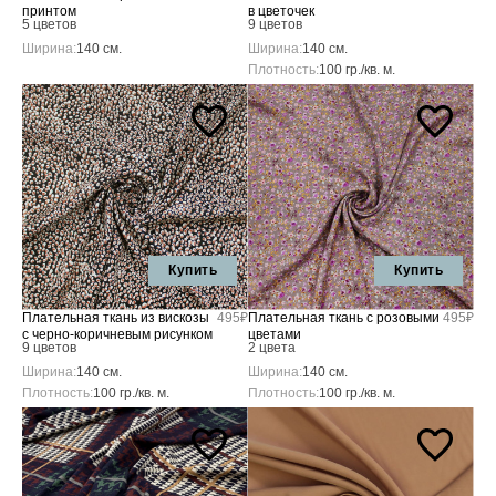
принтом
в цветочек
5 цветов
9 цветов
Ширина:
140 см.
Ширина:
140 см.
Плотность:
100 гр./кв. м.
Купить
Купить
Плательная ткань из вискозы
495₽
Плательная ткань с розовыми
495₽
с черно-коричневым рисунком
цветами
9 цветов
2 цвета
Ширина:
140 см.
Ширина:
140 см.
Плотность:
100 гр./кв. м.
Плотность:
100 гр./кв. м.