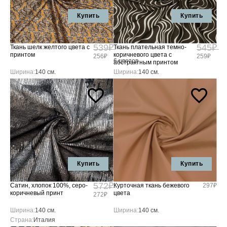
Купить
Купить
539₽
545₽
Ткань шелк желтого цвета с
Ткань плательная темно-
принтом
коричневого цвета с
256₽
259₽
6 цветов
абстрактным принтом
Ширина:
140 см.
Ширина:
140 см.
Купить
Купить
572₽
Сатин, хлопок 100%, серо-
Курточная ткань бежевого
297₽
коричневый принт
цвета
272₽
Ширина:
140 см.
Ширина:
140 см.
Страна:
Италия