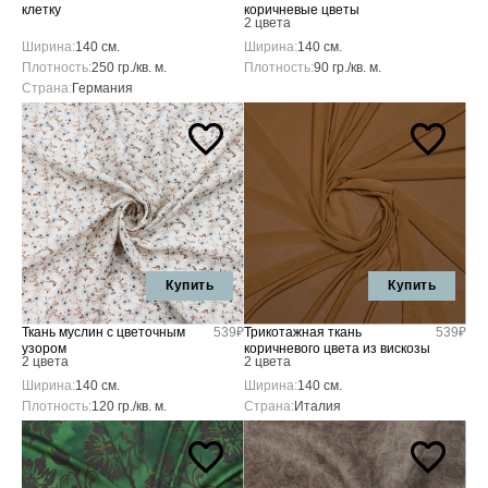
клетку
коричневые цветы
2 цвета
Ширина:
140 см.
Ширина:
140 см.
Плотность:
250 гр./кв. м.
Плотность:
90 гр./кв. м.
Страна:
Германия
Купить
Купить
Ткань муслин с цветочным
539₽
Трикотажная ткань
539₽
узором
коричневого цвета из вискозы
2 цвета
2 цвета
Ширина:
140 см.
Ширина:
140 см.
Плотность:
120 гр./кв. м.
Страна:
Италия