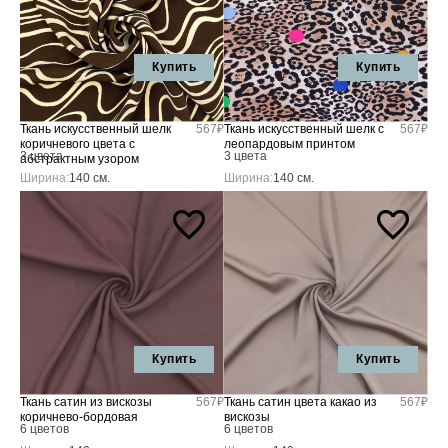
Купить
Купить
Ткань искусственный шелк
567₽
Ткань искусственный шелк с
567₽
коричневого цвета с
леопардовым принтом
3 цвета
3 цвета
абстрактным узором
Ширина:
140 см.
Ширина:
140 см.
Купить
Купить
Ткань сатин из вискозы
567₽
Ткань сатин цвета какао из
567₽
коричнево-бордовая
вискозы
6 цветов
6 цветов