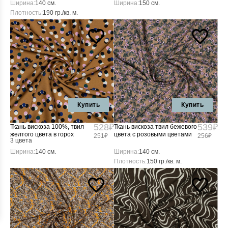
Ширина:
140 см.
Ширина:
150 см.
Плотность:
190 гр./кв. м.
Купить
Купить
528₽
539₽
Ткань вискоза 100%, твил
Ткань вискоза твил бежевого
желтого цвета в горох
цвета с розовыми цветами
251₽
256₽
3 цвета
Ширина:
140 см.
Ширина:
140 см.
Плотность:
150 гр./кв. м.