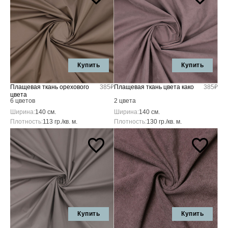
Купить
Купить
Плащевая ткань орехового
385₽
Плащевая ткань цвета како
385₽
цвета
6 цветов
2 цвета
Ширина:
140 см.
Ширина:
140 см.
Плотность:
113 гр./кв. м.
Плотность:
130 гр./кв. м.
Купить
Купить