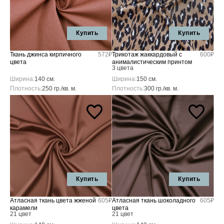
Купить
Купить
Ткань джинса кирпичного
572₽
Трикотаж жаккардовый с
600₽
цвета
анималистическим принтом
3 цвета
Ширина:
140 см.
Ширина:
150 см.
Плотность:
250 гр./кв. м.
Плотность:
300 гр./кв. м.
Купить
Купить
Атласная ткань цвета жженой
605₽
Атласная ткань шоколадного
605₽
карамели
цвета
21 цвет
21 цвет