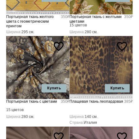
Портьерная ткань желтого
350₽
Портьерная ткань с желтыми
350₽
цвета с геометрическим
цветами
15 цветов
принтом
Ширина:
295 см.
Ширина:
280 см.
Купить
Купить
Портьерная ткань с цветами
350₽
Плащевая ткань леопардовая
385₽
15 цветов
Ширина:
280 см.
Ширина:
140 см.
Страна:
Италия