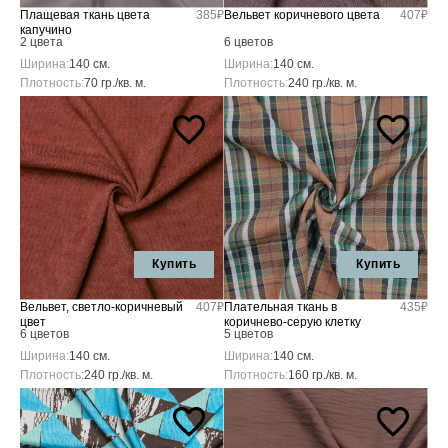
Плащевая ткань цвета
385₽
Вельвет коричневого цвета
407₽
капучино
2 цвета
6 цветов
Ширина:
140 см.
Ширина:
140 см.
Плотность:
70 гр./кв. м.
Плотность:
240 гр./кв. м.
Купить
Купить
Вельвет, светло-коричневый
407₽
Плательная ткань в
435₽
цвет
коричнево-серую клетку
6 цветов
5 цветов
Ширина:
140 см.
Ширина:
140 см.
Плотность:
240 гр./кв. м.
Плотность:
160 гр./кв. м.