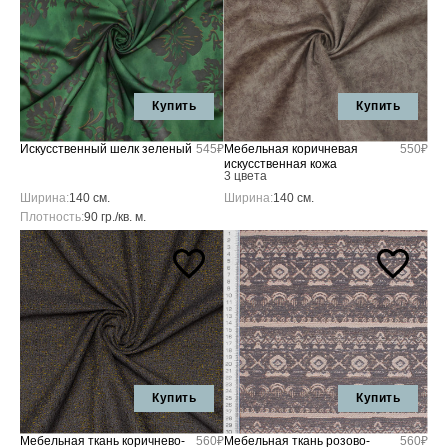
Купить
Купить
Искусственный шелк зеленый
545₽
Мебельная коричневая
550₽
искусственная кожа
3 цвета
Ширина:
140 см.
Ширина:
140 см.
Плотность:
90 гр./кв. м.
Купить
Купить
Мебельная ткань коричнево-
560₽
Мебельная ткань розово-
560₽