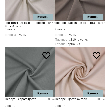
Купить
Купить
Трикотажная ткань, неопрен,
846₽
Неопрен каштанового цвета
897₽
белый цвет
4 цвета
2 цвета
Ширина:
160 см.
Ширина:
150 см.
Плотность:
310 гр./кв. м.
Страна:
Германия
Купить
Купить
Неопрен серого цвета
897₽
Неопрен цвета айвори
1095₽
2 цвета
3 цвета