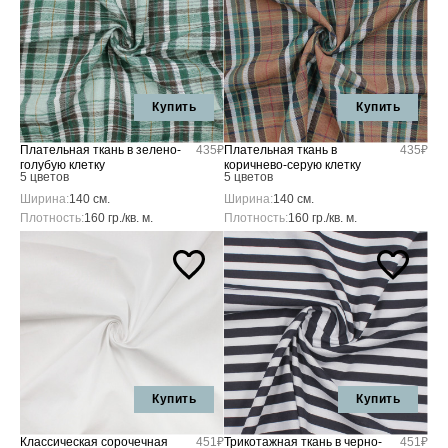
Купить
Купить
Плательная ткань в зелено-
435₽
Плательная ткань в
435₽
голубую клетку
коричнево-серую клетку
5 цветов
5 цветов
Ширина:
140 см.
Ширина:
140 см.
Плотность:
160 гр./кв. м.
Плотность:
160 гр./кв. м.
Купить
Купить
Классическая сорочечная
451₽
Трикотажная ткань в черно-
451₽