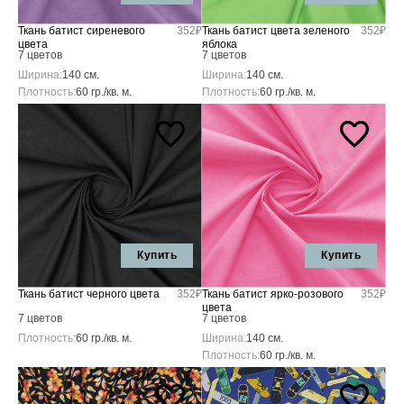
Ткань батист сиреневого
352₽
Ткань батист цвета зеленого
352₽
цвета
яблока
7 цветов
7 цветов
Ширина:
140 см.
Ширина:
140 см.
Плотность:
60 гр./кв. м.
Плотность:
60 гр./кв. м.
Купить
Купить
Ткань батист черного цвета
352₽
Ткань батист ярко-розового
352₽
цвета
7 цветов
7 цветов
Плотность:
60 гр./кв. м.
Ширина:
140 см.
Плотность:
60 гр./кв. м.