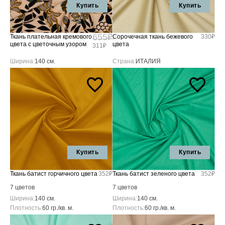
Купить
Купить
655₽
Ткань плательная кремового
Сорочечная ткань бежевого
330₽
цвета с цветочным узором
цвета
311₽
Ширина:
140 см.
Страна:
ИТАЛИЯ
Купить
Купить
Ткань батист горчичного цвета
352₽
Ткань батист зеленого цвета
352₽
7 цветов
7 цветов
Ширина:
140 см.
Ширина:
140 см.
Плотность:
60 гр./кв. м.
Плотность:
60 гр./кв. м.