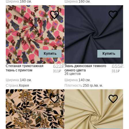
Ширина:
160 см.
Ширина:
160 см.
Купить
Купить
622₽
655₽
Стеганая трикотажная
Ткань джинсовая темного
ткань с принтом
синего цвета
311₽
311₽
26 цветов
Ширина:
140 см.
Ширина:
140 см.
Страна:
Корея
Плотность:
250 гр./кв. м.