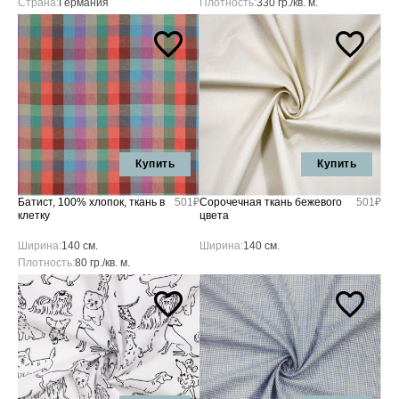
Страна:
Германия
Плотность:
330 гр./кв. м.
Купить
Купить
Батист, 100% хлопок, ткань в
501₽
Сорочечная ткань бежевого
501₽
клетку
цвета
Ширина:
140 см.
Ширина:
140 см.
Плотность:
80 гр./кв. м.