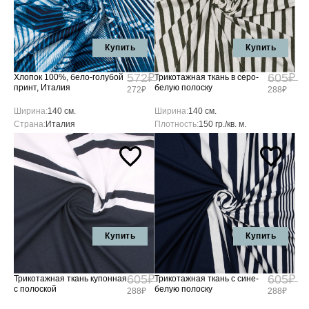
Купить
Купить
572₽
605₽
Хлопок 100%, бело-голубой
Трикотажная ткань в серо-
принт, Италия
белую полоску
272₽
288₽
Ширина:
140 см.
Ширина:
140 см.
Страна:
Италия
Плотность:
150 гр./кв. м.
Купить
Купить
605₽
605₽
Трикотажная ткань купонная
Трикотажная ткань с сине-
с полоской
белую полоску
288₽
288₽