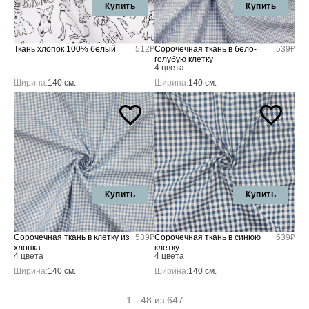
Купить
Купить
Ткань хлопок 100% белый
512₽
Сорочечная ткань в бело-
539₽
голубую клетку
4 цвета
Ширина:
140 см.
Ширина:
140 см.
Купить
Купить
Сорочечная ткань в клетку из
539₽
Сорочечная ткань в синюю
539₽
хлопка
клетку
4 цвета
4 цвета
Ширина:
140 см.
Ширина:
140 см.
1 - 48 из 647