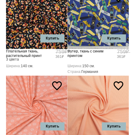
Купить
Купить
759₽
759₽
Плательная ткань,
Футер, ткань с синим
растительный принт
принтом
361₽
361₽
3 цвета
Ширина:
140 см.
Ширина:
150 см.
Страна:
Германия
Купить
Купить