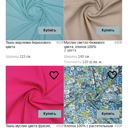
Купить
Купить
Ткань марлевка бирюзового
462₽
Муслин светло-бежевого
490₽
цвета
цвета, хлопок 100%
2 цвета
Ширина:
115 см.
Ширина:
140 см.
Плотность:
120 гр./кв. м.
Купить
Купить
Ткань муслин цвета фуксия,
490₽
Хлопок 100% с растительным
490₽