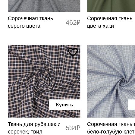
Сорочечная ткань
Сорочечная ткань
462₽
серого цвета
цвета хаки
Купить
Ткань для рубашек и
Сорочечная ткань 
534₽
сорочек, твил
бело-голубую клет