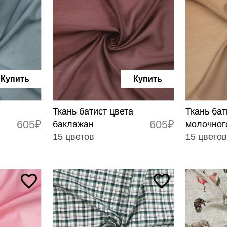
Купить
Купить
Ткань батист цвета
Ткань бат
605₽
605₽
баклажан
молочног
15 цветов
15 цвето