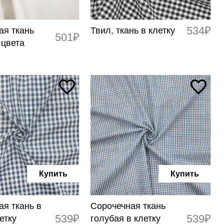
534₽
ая ткань
Твил, ткань в клетку
501₽
 цвета
Купить
Купить
ая ткань в
Сорочечная ткань
539₽
539₽
етку
голубая в клетку