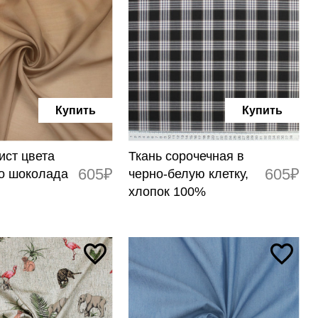
Купить
Купить
ист цвета
Ткань сорочечная в
605₽
605₽
о шоколада
черно-белую клетку,
в
хлопок 100%