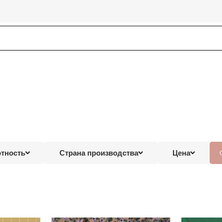
тность
Страна производства
Цена