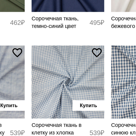
Сорочечная ткань,
Сорочечн
462₽
495₽
темно-синий цвет
бежевого
Купить
Купить
в
Сорочечная ткань в
Сорочечн
539₽
539₽
ку
клетку из хлопка
синюю кл