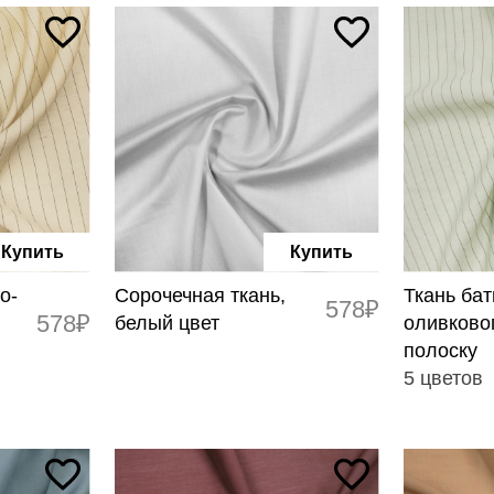
Купить
Купить
о-
Сорочечная ткань,
Ткань бат
578₽
578₽
белый цвет
оливковог
полоску
5 цветов