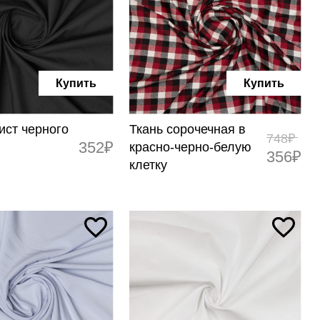
Купить
Купить
ист черного
Ткань сорочечная в
748₽
352₽
красно-черно-белую
356₽
клетку