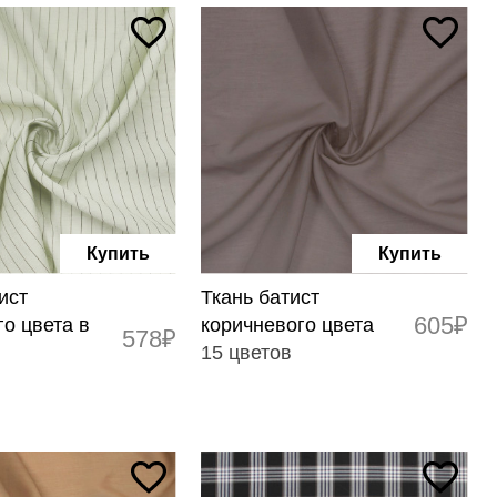
Купить
Купить
ист
Ткань батист
605₽
о цвета в
коричневого цвета
578₽
15 цветов