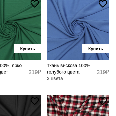
Купить
Купить
00%, ярко-
Ткань вискоза 100%
319₽
319₽
цвет
голубого цвета
3 цвета