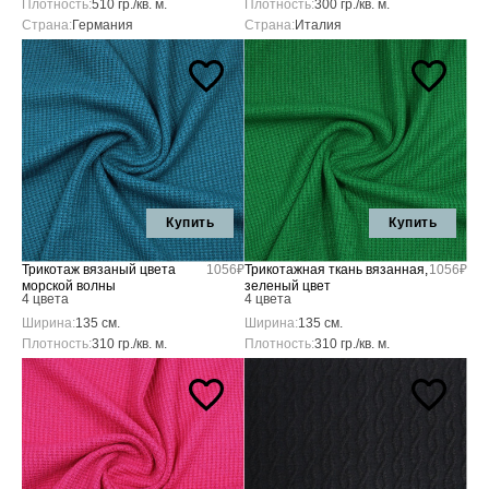
Плотность:
510 гр./кв. м.
Плотность:
300 гр./кв. м.
Страна:
Германия
Страна:
Италия
Купить
Купить
Трикотаж вязаный цвета
1056₽
Трикотажная ткань вязанная,
1056₽
морской волны
зеленый цвет
4 цвета
4 цвета
Ширина:
135 см.
Ширина:
135 см.
Плотность:
310 гр./кв. м.
Плотность:
310 гр./кв. м.