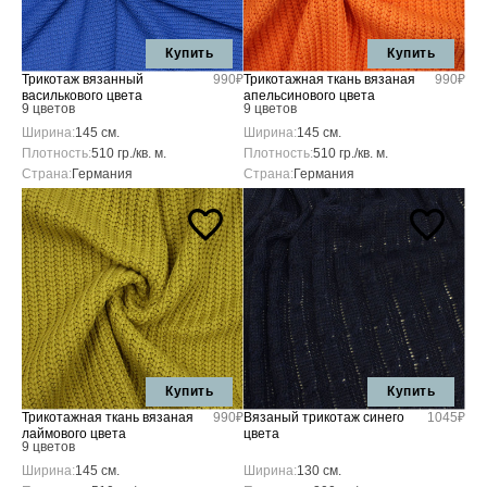
Купить
Купить
Трикотаж вязанный
990₽
Трикотажная ткань вязаная
990₽
василькового цвета
апельсинового цвета
9 цветов
9 цветов
Ширина:
145 см.
Ширина:
145 см.
Плотность:
510 гр./кв. м.
Плотность:
510 гр./кв. м.
Страна:
Германия
Страна:
Германия
Купить
Купить
Трикотажная ткань вязаная
990₽
Вязаный трикотаж синего
1045₽
лаймового цвета
цвета
9 цветов
Ширина:
145 см.
Ширина:
130 см.