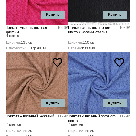
Купить
Купить
Трикотажная ткань цвета
1056₽
Пальтовая ткань черного
1089₽
фиксии
цвета с косами Италия
4 цвета
Ширина:
135 см.
Ширина:
150 см.
Плотность:
310 гр./кв. м.
Страна:
Италия
Купить
Купить
Трикотаж вязаный бежевый
1199₽
Трикотаж вязаный голубого
1199₽
цвета
7 цветов
7 цветов
Ширина:
130 см.
Ширина:
130 см.