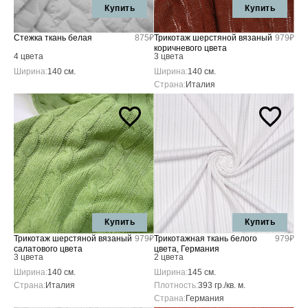
Купить
Купить
Стежка ткань белая
875₽
Трикотаж шерстяной вязаный
979₽
коричневого цвета
4 цвета
3 цвета
Ширина:
140 см.
Ширина:
140 см.
Страна:
Италия
Купить
Купить
Трикотаж шерстяной вязаный
979₽
Трикотажная ткань белого
979₽
салатового цвета
цвета, Германия
3 цвета
2 цвета
Ширина:
140 см.
Ширина:
145 см.
Страна:
Италия
Плотность:
393 гр./кв. м.
Страна:
Германия