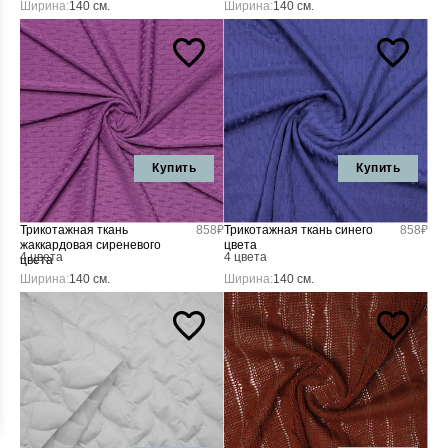
Ширина:
140 см.
Ширина:
140 см.
Купить
Купить
Трикотажная ткань
858₽
Трикотажная ткань синего
858₽
жаккардовая сиреневого
цвета
4 цвета
4 цвета
цвета
Ширина:
140 см.
Ширина:
140 см.