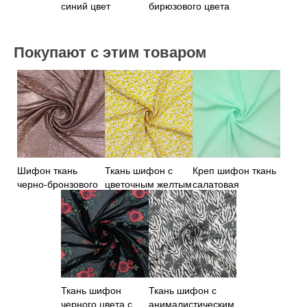
синий цвет
бирюзового цвета
Покупают с этим товаром
Шифон ткань
Ткань шифон с
Креп шифон ткань
черно-бронзового
цветочным желтым
салатовая
цвета
принтом
Ткань шифон
Ткань шифон с
черного цвета с
анималистическим