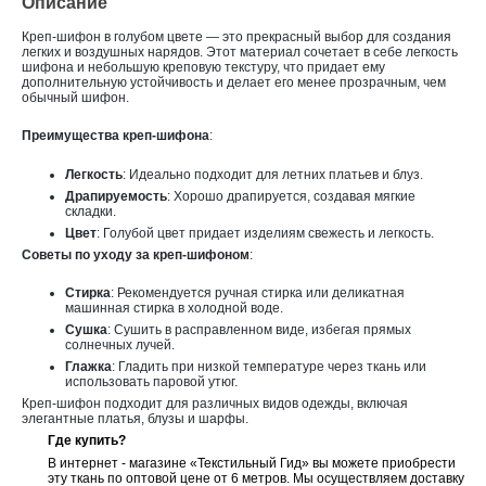
Описание
Креп-шифон в голубом цвете — это прекрасный выбор для создания
легких и воздушных нарядов. Этот материал сочетает в себе легкость
шифона и небольшую креповую текстуру, что придает ему
дополнительную устойчивость и делает его менее прозрачным, чем
обычный шифон.
Преимущества креп-шифона
:
Легкость
: Идеально подходит для летних платьев и блуз.
Драпируемость
: Хорошо драпируется, создавая мягкие
складки.
Цвет
: Голубой цвет придает изделиям свежесть и легкость.
Советы по уходу за креп-шифоном
:
Стирка
: Рекомендуется ручная стирка или деликатная
машинная стирка в холодной воде.
Сушка
: Сушить в расправленном виде, избегая прямых
солнечных лучей.
Глажка
: Гладить при низкой температуре через ткань или
использовать паровой утюг.
Креп-шифон подходит для различных видов одежды, включая
элегантные платья, блузы и шарфы.
Где купить?
В интернет - магазине «Текстильный Гид» вы можете приобрести
эту ткань по оптовой цене от 6 метров. Мы осуществляем доставку