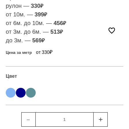
рулон —
330
₽
от 10м. —
399
₽
от 6м. до 10м. —
456
₽
от 3м. до 6м. —
513
₽
до 3м. —
569
₽
₽
от 330
Цена за метр
Цвет
﹣
+