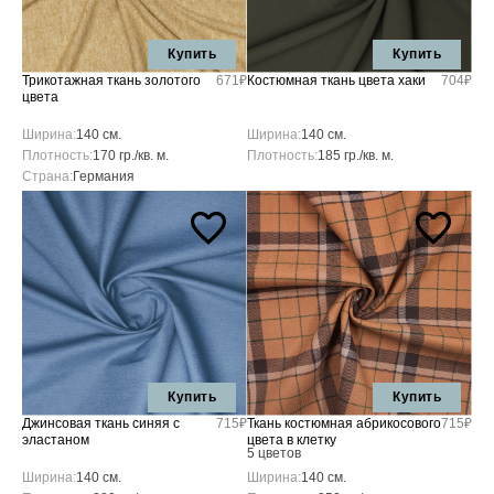
Купить
Купить
Трикотажная ткань золотого
671₽
Костюмная ткань цвета хаки
704₽
цвета
Ширина:
140 см.
Ширина:
140 см.
Плотность:
170 гр./кв. м.
Плотность:
185 гр./кв. м.
Страна:
Германия
Купить
Купить
Джинсовая ткань синяя с
715₽
Ткань костюмная абрикосового
715₽
эластаном
цвета в клетку
5 цветов
Ширина:
140 см.
Ширина:
140 см.