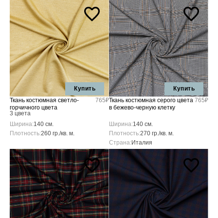
Купить
Купить
Ткань костюмная светло-
765₽
Ткань костюмная серого цвета
765₽
горчичного цвета
в бежево-черную клетку
3 цвета
Ширина:
140 см.
Ширина:
140 см.
Плотность:
260 гр./кв. м.
Плотность:
270 гр./кв. м.
Страна:
Италия