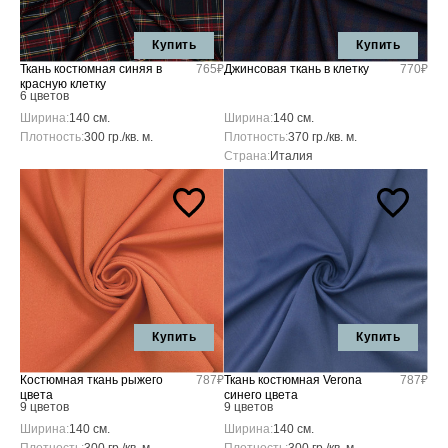
Купить
Купить
Ткань костюмная синяя в
765₽
Джинсовая ткань в клетку
770₽
красную клетку
6 цветов
Ширина:
140 см.
Ширина:
140 см.
Плотность:
300 гр./кв. м.
Плотность:
370 гр./кв. м.
Страна:
Италия
Купить
Купить
Костюмная ткань рыжего
787₽
Ткань костюмная Verona
787₽
цвета
синего цвета
9 цветов
9 цветов
Ширина:
140 см.
Ширина:
140 см.