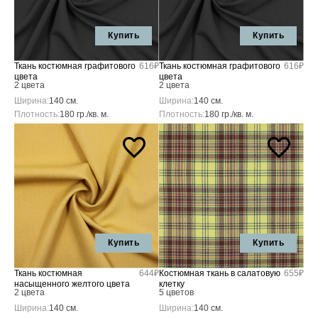
Купить
Купить
Ткань костюмная графитового
616₽
Ткань костюмная графитового
616₽
цвета
цвета
2 цвета
2 цвета
Ширина:
140 см.
Ширина:
140 см.
Плотность:
180 гр./кв. м.
Плотность:
180 гр./кв. м.
Купить
Купить
Ткань костюмная
644₽
Костюмная ткань в салатовую
655₽
насыщенного желтого цвета
клетку
2 цвета
5 цветов
Ширина:
140 см.
Ширина:
140 см.