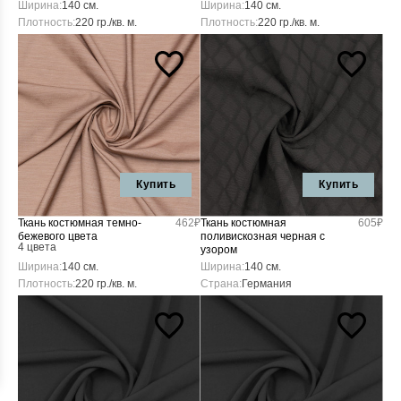
Ширина:
140 см.
Ширина:
140 см.
Плотность:
220 гр./кв. м.
Плотность:
220 гр./кв. м.
Купить
Купить
Ткань костюмная темно-
462₽
Ткань костюмная
605₽
бежевого цвета
поливискозная черная с
4 цвета
узором
Ширина:
140 см.
Ширина:
140 см.
Плотность:
220 гр./кв. м.
Страна:
Германия