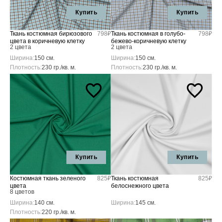
Купить
Купить
Ткань костюмная бирюзового
798₽
Ткань костюмная в голубо-
798₽
цвета в коричневую клетку
бежево-коричневую клетку
2 цвета
2 цвета
Ширина:
150 см.
Ширина:
150 см.
Плотность:
230 гр./кв. м.
Плотность:
230 гр./кв. м.
Купить
Купить
Костюмная ткань зеленого
825₽
Ткань костюмная
825₽
цвета
белоснежного цвета
8 цветов
Ширина:
140 см.
Ширина:
145 см.
Плотность:
220 гр./кв. м.