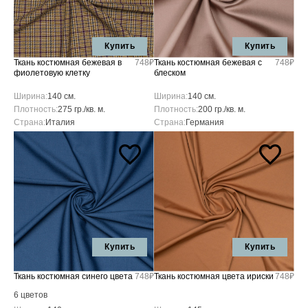
Купить
Купить
Ткань костюмная бежевая в
748₽
Ткань костюмная бежевая с
748₽
фиолетовую клетку
блеском
Ширина:
140 см.
Ширина:
140 см.
Плотность:
275 гр./кв. м.
Плотность:
200 гр./кв. м.
Страна:
Италия
Страна:
Германия
Купить
Купить
Ткань костюмная синего цвета
748₽
Ткань костюмная цвета ириски
748₽
6 цветов