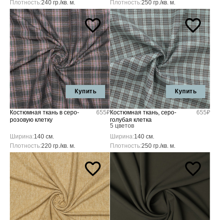
Плотность:
240 гр./кв. м.
Плотность:
250 гр./кв. м.
Купить
Купить
Костюмная ткань в серо-
655₽
Костюмная ткань, серо-
655₽
розовую клетку
голубая клетка
5 цветов
Ширина:
140 см.
Ширина:
140 см.
Плотность:
220 гр./кв. м.
Плотность:
250 гр./кв. м.