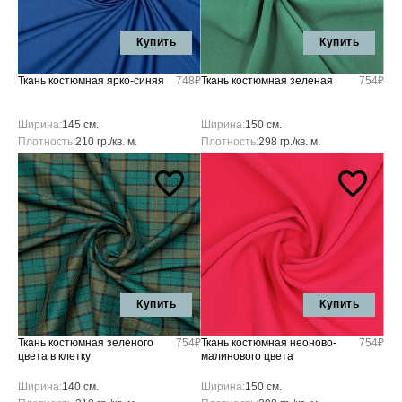
Купить
Купить
Ткань костюмная ярко-синяя
748₽
Ткань костюмная зеленая
754₽
Ширина:
145 см.
Ширина:
150 см.
Плотность:
210 гр./кв. м.
Плотность:
298 гр./кв. м.
Купить
Купить
Ткань костюмная зеленого
754₽
Ткань костюмная неоново-
754₽
цвета в клетку
малинового цвета
Ширина:
140 см.
Ширина:
150 см.