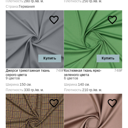
Плотность:
280 гр./кв. м.
Плотность:
250 гр./кв. м.
Страна:
Германия
Купить
Купить
Джерси трикотажная ткань
748₽
Костюмная ткань ярко-
748₽
серого цвета
зеленого цвета
9 цветов
6 цветов
Ширина:
150 см.
Ширина:
140 см.
Плотность:
330 гр./кв. м.
Плотность:
210 гр./кв. м.