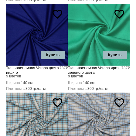
Плотность:
300 гр./кв. м.
Плотность:
300 гр./кв. м.
Купить
Купить
Ткань костюмная Verona цвета
787₽
Ткань костюмная Verona ярко-
787₽
индиго
зеленого цвета
9 цветов
9 цветов
Ширина:
140 см.
Ширина:
140 см.
Плотность:
300 гр./кв. м.
Плотность:
300 гр./кв. м.