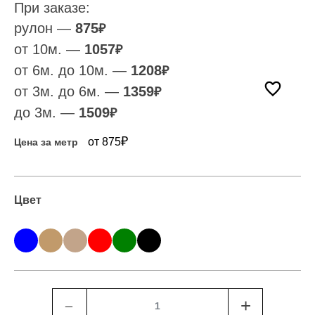
При заказе:
рулон —
875
₽
от 10м. —
1057
₽
от 6м. до 10м. —
1208
₽
от 3м. до 6м. —
1359
₽
до 3м. —
1509
₽
₽
от 875
Цена за метр
Цвет
﹣
+