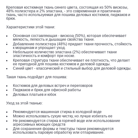
Креповая костюмная ткань синего цвета, состоящая из 50% вискозы,
48% полиэстера и 2% эластана, - это современная и практичная
ткань, часто используемая для пошива деловых костюмов, пиджаков и
брюк.
Характеристики этой ткани:
Основная составляющая - вискоза (50%), которая обеспечивает
мягкость, легкость и дышащие свойства ткани.
Добавление полиэстера (48%) придает ткани прочность, стойкость
к морщинам и упрощает уход.
Небольшое количество эластана (2%) обеспечивает ткани
эластичность и комфорт при носке.
Креповая структура ткани обеспечивает ее плотность, что делает
ее пригодной для пошива костюмов и деловой одежды.
Синий цвет - классический и стильный выбор для деловой одежды.
Такая ткань подойдет для пошива:
Костюмов для деловых встреч и переговоров
Пиджаков и брюк для офисной работы
Деловых платьев и юбок
Уход за этой тканью:
Рекомендуется машинная стирка в холодной воде
Можно использовать сухую чистку, но лучше избегать ее
Не рекомендуется стирка в горячей воде или использование
агрессивных моющих средств
Для сохранения формы и текстуры ткани рекомендуется
использовать паровую обработку или отпаривание.