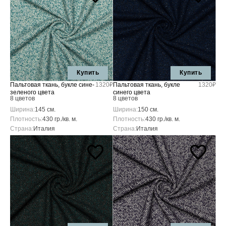
Купить
Купить
Пальтовая ткань, букле сине-
1320₽
Пальтовая ткань, букле
1320₽
зеленого цвета
синего цвета
8 цветов
8 цветов
Ширина:
145 см.
Ширина:
150 см.
Плотность:
430 гр./кв. м.
Плотность:
430 гр./кв. м.
Страна:
Италия
Страна:
Италия