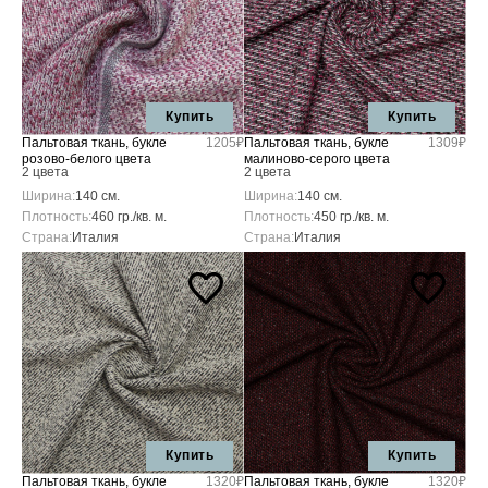
Купить
Купить
Пальтовая ткань, букле
1205₽
Пальтовая ткань, букле
1309₽
розово-белого цвета
малиново-серого цвета
2 цвета
2 цвета
Ширина:
140 см.
Ширина:
140 см.
Плотность:
460 гр./кв. м.
Плотность:
450 гр./кв. м.
Страна:
Италия
Страна:
Италия
Купить
Купить
Пальтовая ткань, букле
1320₽
Пальтовая ткань, букле
1320₽