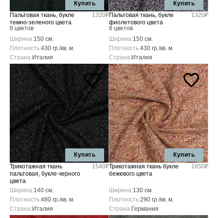
Купить
Купить
Пальтовая ткань, букле
1320₽
Пальтовая ткань, букле
1320₽
темно-зеленого цвета
фиолетового цвета
8 цветов
8 цветов
Ширина:
150 см.
Ширина:
150 см.
Плотность:
430 гр./кв. м.
Плотность:
430 гр./кв. м.
Страна:
Италия
Страна:
Италия
Купить
Купить
Трикотажная ткань
1540₽
Трикотажная ткань букле
1650₽
пальтовая, букле черного
бежевого цвета
цвета
Ширина:
140 см.
Ширина:
130 см.
Плотность:
480 гр./кв. м.
Плотность:
290 гр./кв. м.
Страна:
Италия
Страна:
Германия