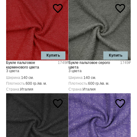
Купить
Купить
Букле пальтовое
1749₽
Букле пальтовое серого
1749₽
карминового цвета
цвета
3 цвета
3 цвета
Ширина:
140 см.
Ширина:
140 см.
Плотность:
600 гр./кв. м.
Плотность:
600 гр./кв. м.
Страна:
Италия
Страна:
Италия