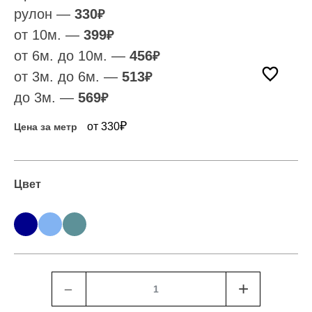
рулон —
330
₽
от 10м. —
399
₽
от 6м. до 10м. —
456
₽
от 3м. до 6м. —
513
₽
до 3м. —
569
₽
₽
от 330
Цена за метр
Цвет
﹣
+