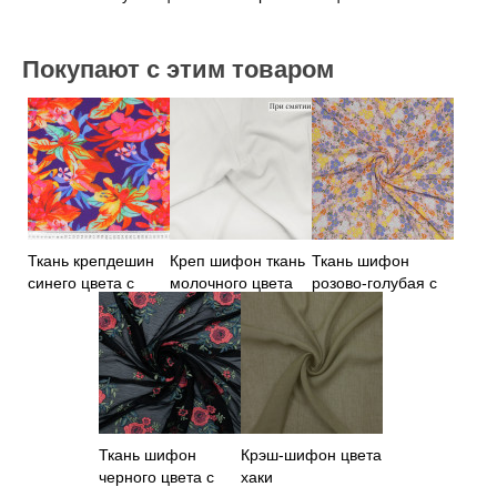
Покупают с этим товаром
Ткань крепдешин
Креп шифон ткань
Ткань шифон
синего цвета с
молочного цвета
розово-голубая с
оранжевыми
цветами
цветами
Ткань шифон
Крэш-шифон цвета
черного цвета с
хаки