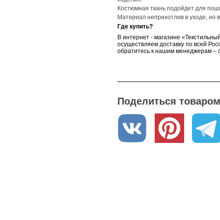
о цвета
коричневая с
Костюмная ткань подойдет для поши
люрексом
Материал неприхотлив в уходе, но
Где купить?
В интернет - магазине «Текстильный
осуществляем доставку по всей Росс
обратитесь к нашим менеджерам – о
Поделиться товаром 