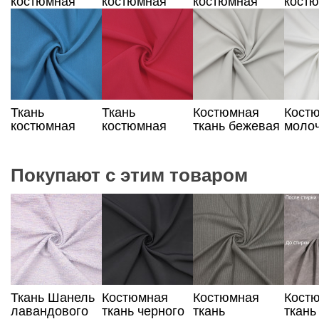
костюмная
костюмная
костюмная
кост
цвета кэмел
цвета какао
неоново-
серо-
малинового
цвета
цвета
Ткань
Ткань
Костюмная
Кост
костюмная
костюмная
ткань бежевая
моло
цвета кобальт
красного
ткань
оттенка
Покупают с этим товаром
Ткань Шанель
Костюмная
Костюмная
Кост
лавандового
ткань черного
ткань
ткань