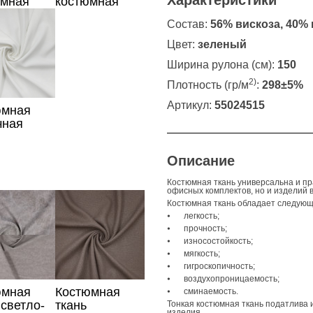
Характеристики
юмная
костюмная
бежевого
темно-синяя
Состав:
56% вискоза, 40% 
цвета
Цвет:
зеленый
Ширина рулона (см):
150
2)
Плотность (гр/м
:
298±5%
Артикул:
55024515
юмная
чная
Описание
Костюмная ткань универсальна и пр
офисных комплектов, но и изделий в
Костюмная ткань обладает следующ
⦁
легкость;
⦁
прочность;
⦁
износостойкость;
⦁
мягкость;
⦁
гигроскопичность;
⦁
воздухопроницаемость;
юмная
Костюмная
⦁
сминаемость.
 светло-
ткань
Тонкая костюмная ткань податлива 
изделия.