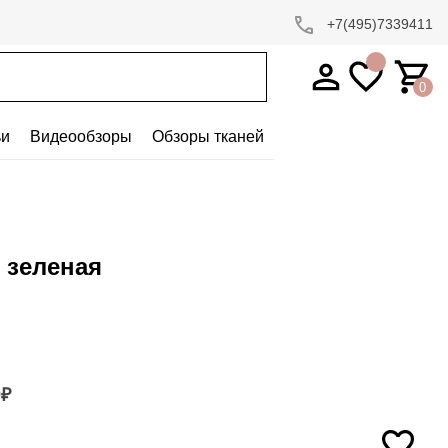
+7(495)7339411
0
ьи
Видеообзоры
Обзоры тканей
 зеленая
0
₽