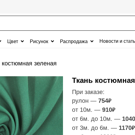
Новости и стат
Цвет
Рисунок
Распродажа
ь костюмная зеленая
Ткань костюмная
При заказе:
рулон —
754
₽
от 10м. —
910
₽
от 6м. до 10м. —
104
от 3м. до 6м. —
1170
₽