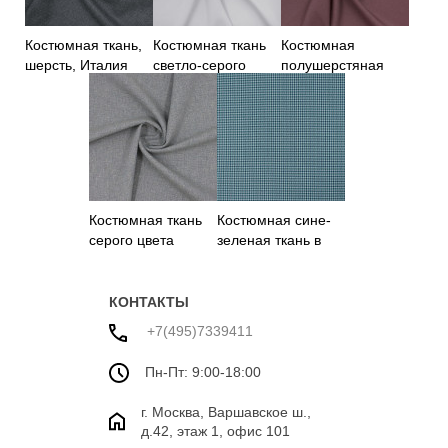
Костюмная ткань,
Костюмная ткань
Костюмная
шерсть, Италия
светло-серого
полушерстяная
цвета
ткань цвета
бургунди
Костюмная ткань
Костюмная сине-
серого цвета
зеленая ткань в
гусиную лапку
КОНТАКТЫ
+7(495)7339411
Пн-Пт: 9:00-18:00
г. Москва, Варшавское ш.,
д.42, этаж 1, офис 101