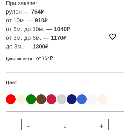
При заказе:
рулон —
754
₽
от 10м. —
910
₽
от 6м. до 10м. —
1040
₽
от 3м. до 6м. —
1170
₽
до 3м. —
1300
₽
₽
от 754
Цена за метр
Цвет
﹣
+