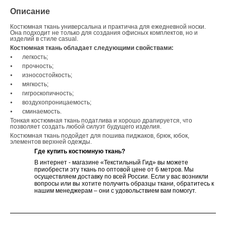
Описание
Костюмная ткань универсальна и практична для ежедневной носки.
Она подходит не только для создания офисных комплектов, но и
изделий в стиле casual.
Костюмная ткань обладает следующими свойствами:
⦁
легкость;
⦁
прочность;
⦁
износостойкость;
⦁
мягкость;
⦁
гигроскопичность;
⦁
воздухопроницаемость;
⦁
сминаемость.
Тонкая костюмная ткань податлива и хорошо драпируется, что
позволяет создать любой силуэт будущего изделия.
Костюмная ткань подойдет для пошива пиджаков, брюк, юбок,
элементов верхней одежды.
Где купить костюмную ткань?
В интернет - магазине «Текстильный Гид» вы можете
приобрести эту ткань по оптовой цене от 6 метров. Мы
осуществляем доставку по всей России. Если у вас возникли
вопросы или вы хотите получить образцы ткани, обратитесь к
нашим менеджерам – они с удовольствием вам помогут.