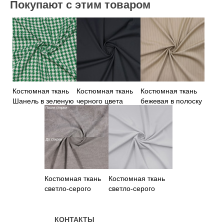
Покупают с этим товаром
Костюмная ткань
Костюмная ткань
Костюмная ткань
Шанель в зеленую
черного цвета
бежевая в полоску
гусиную лапку
Костюмная ткань
Костюмная ткань
светло-серого
светло-серого
цвета
цвета
КОНТАКТЫ