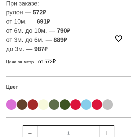
При заказе:
рулон —
572
₽
от 10м. —
691
₽
от 6м. до 10м. —
790
₽
от 3м. до 6м. —
889
₽
до 3м. —
987
₽
₽
от 572
Цена за метр
Цвет
﹣
+