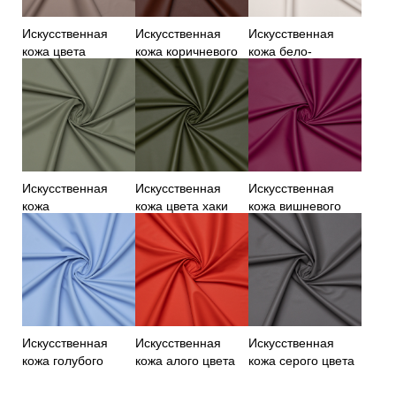
Искусственная
Искусственная
Искусственная
кожа цвета
кожа коричневого
кожа бело-
темного какао
цвета
молочного цвета
Искусственная
Искусственная
Искусственная
кожа
кожа цвета хаки
кожа вишневого
фисташкового
цвета
цвета
Искусственная
Искусственная
Искусственная
кожа голубого
кожа алого цвета
кожа серого цвета
цвета