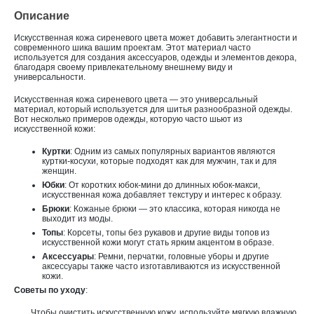
Описание
Искусственная кожа сиреневого цвета
может добавить элегантности и
современного шика вашим проектам. Этот материал часто
используется для создания аксессуаров, одежды и элементов декора,
благодаря своему привлекательному внешнему виду и
универсальности.
Искусственная кожа сиреневого цвета
— это универсальный
материал, который используется для шитья разнообразной одежды.
Вот несколько примеров одежды, которую часто шьют из
искусственной кожи:
Куртки
: Одним из самых популярных вариантов являются
куртки-косухи, которые подходят как для мужчин, так и для
женщин.
Юбки
: От коротких юбок-мини до длинных юбок-макси,
искусственная кожа добавляет текстуру и интерес к образу.
Брюки
: Кожаные брюки — это классика, которая никогда не
выходит из моды.
Топы
: Корсеты, топы без рукавов и другие виды топов из
искусственной кожи могут стать ярким акцентом в образе.
Аксессуары
: Ремни, перчатки, головные уборы и другие
аксессуары также часто изготавливаются из искусственной
кожи.
Советы по уходу
:
Чтобы очистить искусственную кожу, используйте мягкую влажную