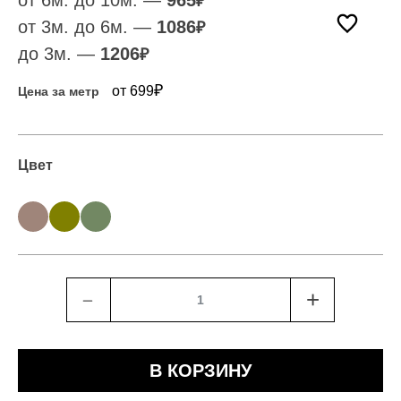
от 6м. до 10м. —
965
₽
от 3м. до 6м. —
1086
₽
до 3м. —
1206
₽
₽
от 699
Цена за метр
Цвет
﹣
+
В КОРЗИНУ