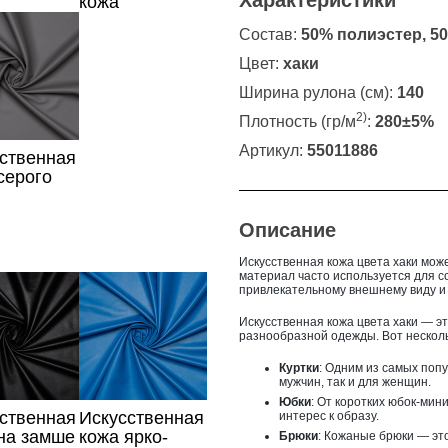
Характеристики
кожа
евого
фисташкового
Состав:
50% полиэстер, 5
цвета
Цвет:
хаки
Ширина рулона (см):
140
2)
Плотность (гр/м
:
280±5%
Артикул:
55011886
ственная
серого
Описание
Искусственная кожа цвета хаки
може
материал часто используется для с
привлекательному внешнему виду и
Искусственная кожа цвета хаки
— эт
разнообразной одежды. Вот несколь
Куртки
: Одним из самых попу
мужчин, так и для женщин.
Юбки
: От коротких юбок-мин
ственная
Искусственная
интерес к образу.
на замше
кожа ярко-
Брюки
: Кожаные брюки — это