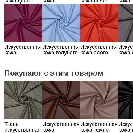
кожа цвета
кожа
кожа бело-
кожа
темного какао
коричневого
молочного
сирен
цвета
цвета
цвета
Искусственная
Искусственная
Искусственная
Искус
кожа
кожа голубого
кожа алого
кожа 
вишневого
цвета
цвета
цвета
цвета
Покупают с этим товаром
Ткань
Искусственная
Искусственная
Искус
искусственная
кожа
кожа темно-
кожа 