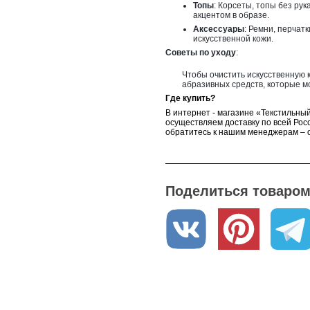
ая
синего цвета
Топы
: Корсеты, топы без рук
акцентом в образе.
Аксессуары
: Ремни, перчат
искусственной кожи.
Советы по уходу
:
Чтобы очистить искусственную 
абразивных средств, которые м
Где купить?
В интернет - магазине «Текстильный
осуществляем доставку по всей Росс
обратитесь к нашим менеджерам – о
Поделиться товаром 