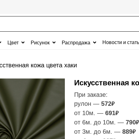
Новости и стат
Цвет
Рисунок
Распродажа
сственная кожа цвета хаки
Искусственная ко
При заказе:
рулон —
572
₽
от 10м. —
691
₽
от 6м. до 10м. —
790
₽
от 3м. до 6м. —
889
₽