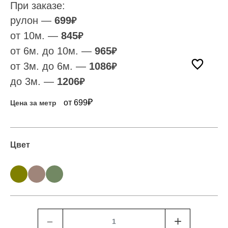
При заказе:
рулон —
699
₽
от 10м. —
845
₽
от 6м. до 10м. —
965
₽
от 3м. до 6м. —
1086
₽
до 3м. —
1206
₽
₽
от 699
Цена за метр
Цвет
﹣
+