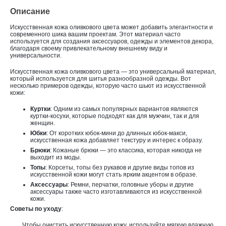
Описание
Искусственная кожа оливкового цвета
может добавить элегантности и
современного шика вашим проектам. Этот материал часто
используется для создания аксессуаров, одежды и элементов декора,
благодаря своему привлекательному внешнему виду и
универсальности.
Искусственная кожа оливкового цвета
— это универсальный материал,
который используется для шитья разнообразной одежды. Вот
несколько примеров одежды, которую часто шьют из искусственной
кожи:
Куртки
: Одним из самых популярных вариантов являются
куртки-косухи, которые подходят как для мужчин, так и для
женщин.
Юбки
: От коротких юбок-мини до длинных юбок-макси,
искусственная кожа добавляет текстуру и интерес к образу.
Брюки
: Кожаные брюки — это классика, которая никогда не
выходит из моды.
Топы
: Корсеты, топы без рукавов и другие виды топов из
искусственной кожи могут стать ярким акцентом в образе.
Аксессуары
: Ремни, перчатки, головные уборы и другие
аксессуары также часто изготавливаются из искусственной
кожи.
Советы по уходу
:
Чтобы очистить искусственную кожу, используйте мягкую влажную