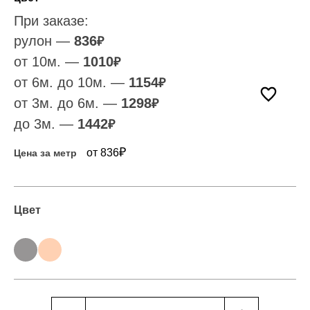
При заказе:
рулон —
836
₽
от 10м. —
1010
₽
от 6м. до 10м. —
1154
₽
от 3м. до 6м. —
1298
₽
до 3м. —
1442
₽
₽
от 836
Цена за метр
Цвет