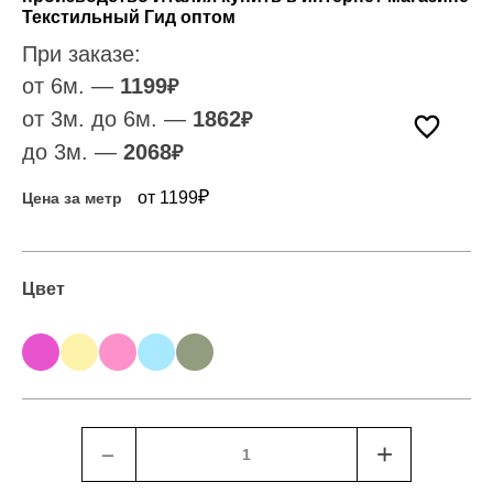
Текстильный Гид оптом
При заказе:
от 6м. —
1199
₽
от 3м. до 6м. —
1862
₽
до 3м. —
2068
₽
₽
от 1199
Цена за метр
Цвет
﹣
+