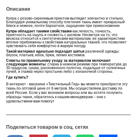
Описание
Купра с розово-сиреневым принтом выглядит элегантно и стильно.
Благодаря уникальному способу плетения ткань имеет прекрасный
блеск и нежное, почти бархатное, ощущение при прикосновении.
Купра обладает такими свойствами
как легкость, тонкость,
приятность на ощупь и схожесть с шелком. Несмотря на то, что
вискоза относится к синтетическим материалам, ее характеристики
вполне приближены к свойствам натуральных тканей, что позволяет
чувствовать себя комфортно в жаркую погоду.
Такой материал идеально подходит шитья
различной одежды:
блузок, платьев, юбок, брюк, легких костюмов.
Советы по правильному уходу за материалом включают
следующие моменты
: стирка в нежном режиме при температуре до
30 градусов, сушка, разложенного полотна, подальше от солнечных
лучей, и глажка через простыню либо с изнаночной стороны.
Где купить?
В интернет - магазине «Текстильный Гид» вы можете приобрести эту
ткань по оптовой цене от 6 метров. Мы осуществляем доставку по
всей России. Если у вас возникли вопросы или вы хотите получить
образцы ткани, обратитесь к нашим менеджерам – они с
удовольствием вам помогут
Поделиться товаром в соц. сетях