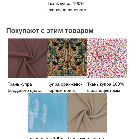
Ткань купра 100%
сливочно-зеленого
цвета
Покупают с этим товаром
Ткань купра
Купра оранжево-
Ткань купра 100%
бордового цвета
черный принт,
с разноцветным
Италия
принтом
Ткань купра 100%
Ткань купра цвета