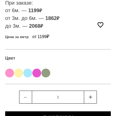
При заказе:
от 6м. —
1199
₽
от 3м. до 6м. —
1862
₽
до 3м. —
2068
₽
₽
от 1199
Цена за метр
Цвет
﹣
+