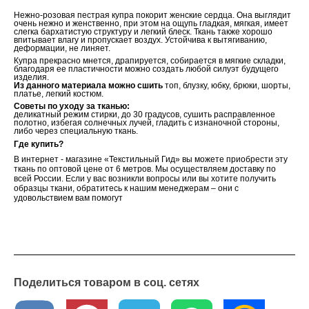
Нежно-розовая пестрая купра покорит женские сердца. Она выглядит
очень нежно и женственно, при этом на ощупь гладкая, мягкая, имеет
слегка бархатистую структуру и легкий блеск. Ткань также хорошо
впитывает влагу и пропускает воздух. Устойчива к вытягиванию,
деформации, не линяет.
Купра прекрасно мнется, драпируется, собирается в мягкие складки,
благодаря ее пластичности можно создать любой силуэт будущего
изделия.
Из данного материала можно сшить
топ, блузку, юбку, брюки, шорты,
платье, легкий костюм.
Советы по уходу за тканью:
деликатный режим стирки, до 30 градусов, сушить расправленное
полотно, избегая солнечных лучей, гладить с изнаночной стороны,
либо через специальную ткань.
Где купить?
В интернет - магазине «Текстильный Гид» вы можете приобрести эту
ткань по оптовой цене от 6 метров. Мы осуществляем доставку по
всей России. Если у вас возникли вопросы или вы хотите получить
образцы ткани, обратитесь к нашим менеджерам – они с
удовольствием вам помогут
Поделиться товаром в соц. сетях