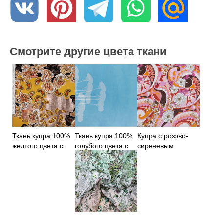
Смотрите другие цвета ткани
Ткань купра 100%
Ткань купра 100%
Купра с розово-
желтого цвета с
голубого цвета с
сиреневым
восточным
цветами
принтом, Италия
принтом