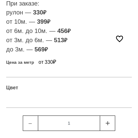
При заказе:
рулон —
330
₽
от 10м. —
399
₽
от 6м. до 10м. —
456
₽
от 3м. до 6м. —
513
₽
до 3м. —
569
₽
₽
от 330
Цена за метр
Цвет
﹣
+