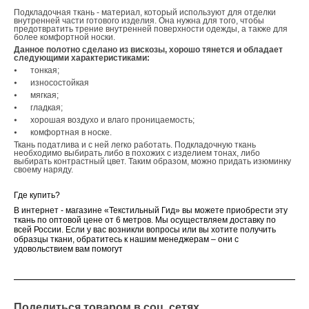
Подкладочная ткань - материал, который используют для отделки
внутренней части готового изделия. Она нужна для того, чтобы
предотвратить трение внутренней поверхности одежды, а также для
более комфортной носки.
Данное полотно сделано из вискозы, хорошо тянется и обладает
следующими характеристиками:
⦁
тонкая;
⦁
износостойкая
⦁
мягкая;
⦁
гладкая;
⦁
хорошая воздухо и влаго проницаемость;
⦁
комфортная в носке.
Ткань податлива и с ней легко работать. Подкладочную ткань
необходимо выбирать либо в похожих с изделием тонах, либо
выбирать контрастный цвет. Таким образом, можно придать изюминку
своему наряду.
Где купить?
В интернет - магазине «Текстильный Гид» вы можете приобрести эту
ткань по оптовой цене от 6 метров. Мы осуществляем доставку по
всей России. Если у вас возникли вопросы или вы хотите получить
образцы ткани, обратитесь к нашим менеджерам – они с
удовольствием вам помогут
Поделиться товаром в соц. сетях