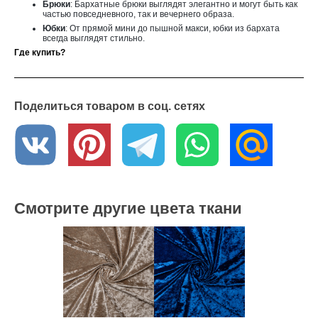
Брюки
: Бархатные брюки выглядят элегантно и могут быть как
частью повседневного, так и вечернего образа.
Юбки
: От прямой мини до пышной макси, юбки из бархата
всегда выглядят стильно.
Где купить?
В интернет - магазине «Текстильный Гид» вы можете приобрести эту
ткань по оптовой цене от 6 метров. Мы осуществляем доставку по
всей России. Если у вас возникли вопросы или вы хотите получить
образцы ткани, обратитесь к нашим менеджерам – они с
Поделиться товаром в соц. сетях
удовольствием вам помогут
Смотрите другие цвета ткани