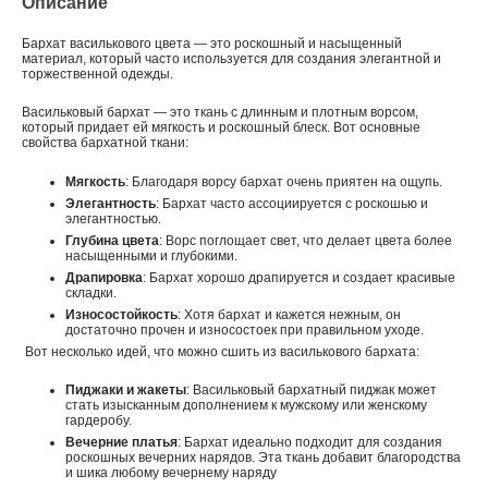
Описание
Бархат василькового цвета — это роскошный и насыщенный
материал, который часто используется для создания элегантной и
торжественной одежды.
Васильковый бархат — это ткань с длинным и плотным ворсом,
который придает ей мягкость и роскошный блеск. Вот основные
свойства бархатной ткани:
Мягкость
: Благодаря ворсу бархат очень приятен на ощупь.
Элегантность
: Бархат часто ассоциируется с роскошью и
элегантностью.
Глубина цвета
: Ворс поглощает свет, что делает цвета более
насыщенными и глубокими.
Драпировка
: Бархат хорошо драпируется и создает красивые
складки.
Износостойкость
: Хотя бархат и кажется нежным, он
достаточно прочен и износостоек при правильном уходе.
Вот несколько идей, что можно сшить из василькового бархата:
Пиджаки и жакеты
: Васильковый бархатный пиджак может
стать изысканным дополнением к мужскому или женскому
гардеробу.
Вечерние платья
: Бархат идеально подходит для создания
роскошных вечерних нарядов. Эта ткань добавит благородства
и шика любому вечернему наряду