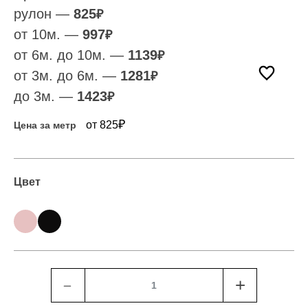
рулон —
825
₽
от 10м. —
997
₽
от 6м. до 10м. —
1139
₽
от 3м. до 6м. —
1281
₽
до 3м. —
1423
₽
₽
от 825
Цена за метр
Цвет
﹣
+