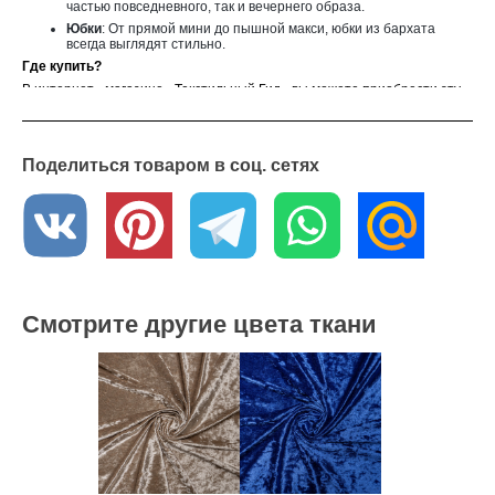
частью повседневного, так и вечернего образа.
Юбки
: От прямой мини до пышной макси, юбки из бархата
всегда выглядят стильно.
Где купить?
В интернет - магазине «Текстильный Гид» вы можете приобрести эту
ткань по оптовой цене от 6 метров. Мы осуществляем доставку по
всей России. Если у вас возникли вопросы или вы хотите получить
образцы ткани, обратитесь к нашим менеджерам – они с
удовольствием вам помогут
Поделиться товаром в соц. сетях
Смотрите другие цвета ткани