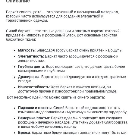
Описание
Бархат синего цвета — это роскошный и насыщенный материал,
который часто используется для создания элегантной и
торжественной одежды.
Синий бархат — это ткань с длинным и плотным ворсом, который
придает ей мягкость и роскошный блеск. Вот основные свойства
бархатной ткани:
Мягкость
: Благодаря ворсу бархат очень приятен на ощупь.
Элегантность
: Бархат часто ассоциируется с роскошью и
элегантностью.
Глубина цвета
: Ворс поглощает свет, что делает цвета более
насыщенными и глубокими.
Драпировка
: Бархат хорошо драпируется и создает красивые
складки.
Износостойкость
: Хотя бархат и кажется нежным, он
достаточно прочен и износостоек при правильном уходе.
Вот несколько идей, что можно сшить из синего бархата:
Пиджаки и жакеты
: Синий бархатный пиджак может стать
изысканным дополнением к мужскому или женскому гардеробу.
Вечерние платья
: Бархат идеально подходит для создания
роскошных вечерних нарядов. Эта ткань добавит благородства
и шика любому вечернему наряду
Брюки
: Бархатные брюки выглядят элегантно и могут быть как