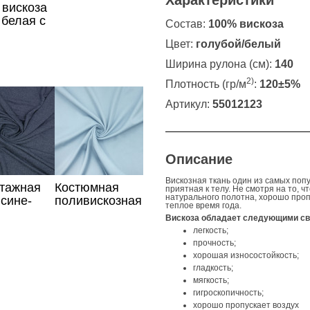
Характеристики
 вискоза
белая с
Состав:
100% вискоза
ами
Цвет:
голубой/белый
Ширина рулона (см):
140
2)
Плотность (гр/м
:
120±5%
Артикул:
55012123
Описание
Вискозная ткань один из самых попу
отажная
Костюмная
приятная к телу. Не смотря на то, 
натурального полотна, хорошо пропу
 сине-
поливискозная
теплое время года.
о цвета
голубая ткань
Вискоза обладает следующими св
легкость;
прочность;
хорошая износостойкость;
гладкость;
мягкость;
гигроскопичность;
хорошо пропускает воздух