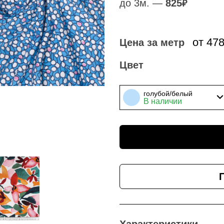
до 3м. —
825
₽
от 47
Цена за метр
Цвет
голубой/белый
В наличии