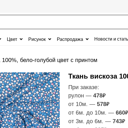
Новости и стат
Цвет
Рисунок
Распродажа
а 100%, бело-голубой цвет с принтом
Ткань вискоза 10
При заказе:
рулон —
478
₽
от 10м. —
578
₽
от 6м. до 10м. —
660
₽
от 3м. до 6м. —
743
₽