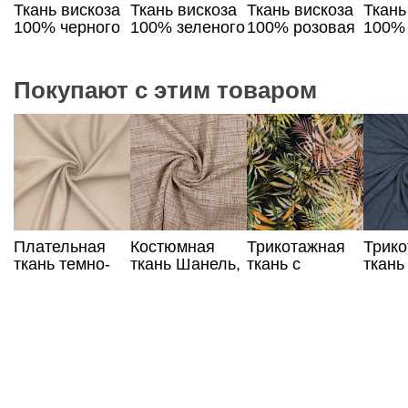
Ткань вискоза
Ткань вискоза
Ткань вискоза
Ткань
100% черного
100% зеленого
100% розовая
100% 
цвета с
цвета с черно-
с
цвет
разноцветным
белым
фиолетовыми
принтом
принтом
и белыми
Покупают с этим товаром
цветами
Плательная
Костюмная
Трикотажная
Трик
ткань темно-
ткань Шанель,
ткань с
ткань
бежевая
бежевый цвет
растительным
серог
принтом