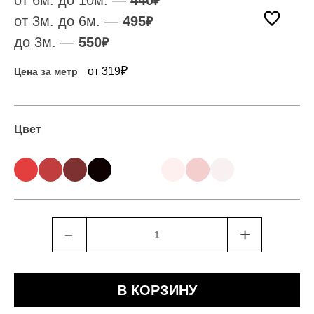
от 6м. до 10м. —
440
₽
от 3м. до 6м. —
495
₽
до 3м. —
550
₽
₽
от 319
Цена за метр
Цвет
﹣
+
В КОРЗИНУ