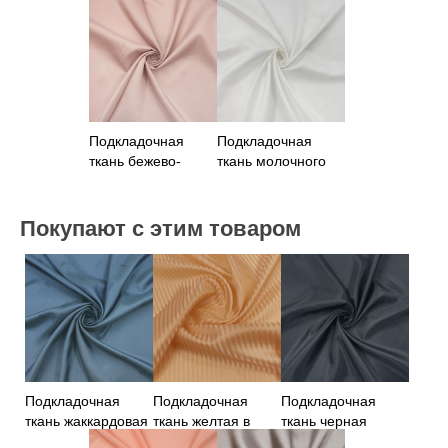
цвета
бежевая
Подкладочная
Подкладочная
ткань бежево-
ткань молочного
пудрового цвета
цвета
Покупают с этим товаром
Подкладочная
Подкладочная
Подкладочная
ткань жаккардовая
ткань желтая в
ткань черная
серо-голубая
полоску