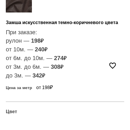
Замша искусственная темно-коричневого цвета
При заказе:
рулон —
198
₽
от 10м. —
240
₽
от 6м. до 10м. —
274
₽
от 3м. до 6м. —
308
₽
до 3м. —
342
₽
₽
от 198
Цена за метр
Цвет