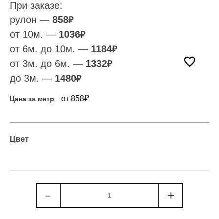
При заказе:
рулон —
858
₽
от 10м. —
1036
₽
от 6м. до 10м. —
1184
₽
от 3м. до 6м. —
1332
₽
до 3м. —
1480
₽
₽
от 858
Цена за метр
Цвет
﹣
+