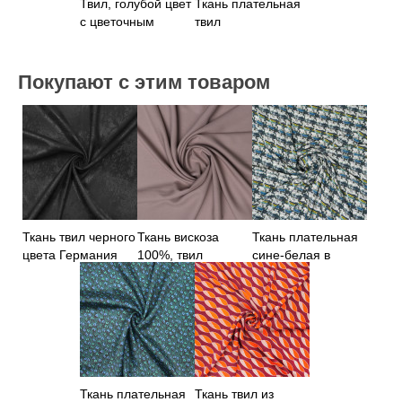
Твил, голубой цвет
Ткань плательная
с цветочным
твил
принтом
Покупают с этим товаром
Ткань твил черного
Ткань вискоза
Ткань плательная
цвета Германия
100%, твил
сине-белая в
пудрового цвета
клетку твил
Ткань плательная
Ткань твил из