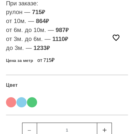
При заказе:
рулон —
715
₽
от 10м. —
864
₽
от 6м. до 10м. —
987
₽
от 3м. до 6м. —
1110
₽
до 3м. —
1233
₽
₽
от 715
Цена за метр
Цвет
﹣
+