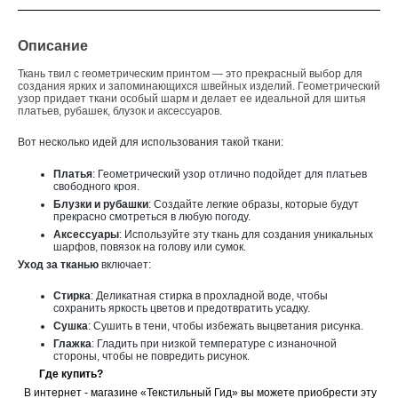
Описание
Ткань твил с геометрическим принтом
— это прекрасный выбор для
создания ярких и запоминающихся швейных изделий. Геометрический
узор придает ткани особый шарм и делает ее идеальной для шитья
платьев, рубашек, блузок и аксессуаров.
Вот несколько идей для использования такой ткани:
Платья
: Геометрический узор отлично подойдет для платьев
свободного кроя.
Блузки и рубашки
: Создайте легкие образы, которые будут
прекрасно смотреться в любую погоду.
Аксессуары
: Используйте эту ткань для создания уникальных
шарфов, повязок на голову или сумок.
Уход за тканью
включает:
Стирка
: Деликатная стирка в прохладной воде, чтобы
сохранить яркость цветов и предотвратить усадку.
Сушка
: Сушить в тени, чтобы избежать выцветания рисунка.
Глажка
: Гладить при низкой температуре с изнаночной
стороны, чтобы не повредить рисунок.
Где купить?
В интернет - магазине «Текстильный Гид» вы можете приобрести эту