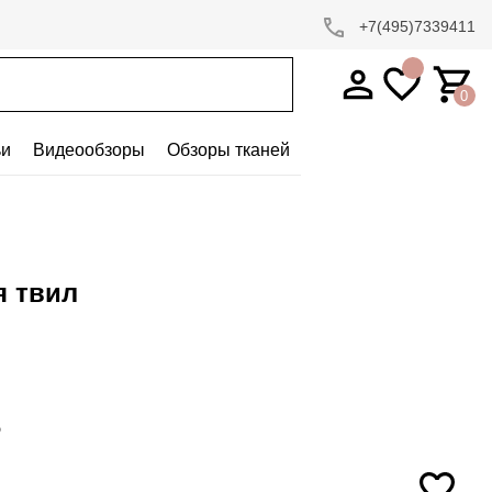
+7(495)7339411
0
ьи
Видеообзоры
Обзоры тканей
я твил