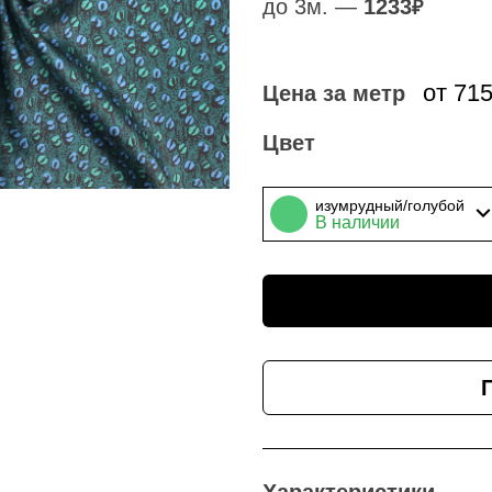
до 3м. —
1233
₽
от 71
Цена за метр
Цвет
изумрудный/голубой
В наличии