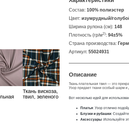
Характеристики
Состав:
100% полиэстер
Цвет:
изумрудный/голубо
Ширина рулона (см):
148
2)
Плотность (гр/м
:
94±5%
Страна производства:
Герм
Артикул:
55024931
Описание
Ткань плательная твил
— это прекра
Узор придает ткани особый шарм и 
Ткань вискоза,
льная
твил, зеленого
Вот несколько идей для использован
цвета в клетку
невого
Платья
: Узор отлично подой
Блузки и рубашки
: Создайте
Аксессуары
: Используйте э