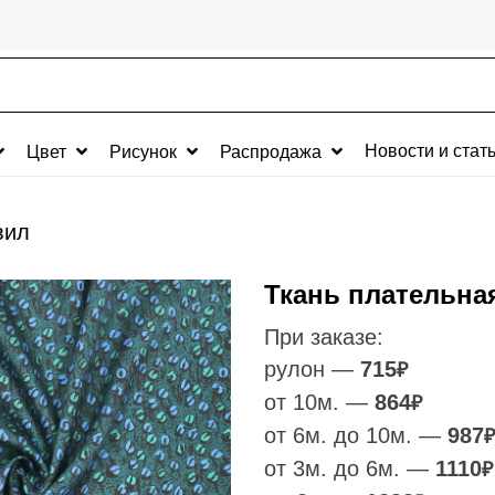
Новости и стат
Цвет
Рисунок
Распродажа
вил
Ткань плательна
При заказе:
рулон —
715
₽
от 10м. —
864
₽
от 6м. до 10м. —
987
₽
от 3м. до 6м. —
1110
₽