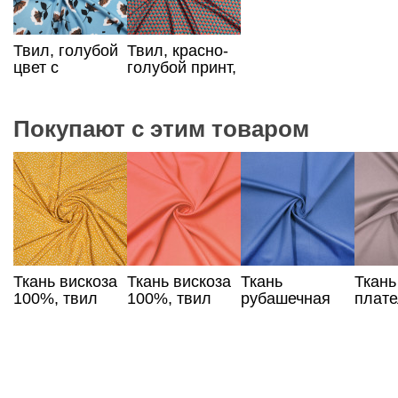
Твил, голубой
Твил, красно-
цвет с
голубой принт,
цветочным
Германия
принтом
Покупают с этим товаром
Ткань вискоза
Ткань вискоза
Ткань
Ткань
100%, твил
100%, твил
рубашечная
плате
ярко-желтого
кораллового
твил
серо-
цвета в мелкий
цвета
василькового
корич
горох
цвета
цвета