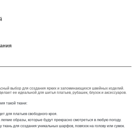
й
ания
сный выбор для создания ярких и запоминающихся швейных изделий.
делает ее идеальной для шитья платьев, рубашек, блузок и аксессуаров.
ия такой ткани:
дет для платьев свободного кроя.
 легкие образы, которые будут прекрасно смотреться в любую погоду.
ту ткань для создания уникальных шарфов, повязок на голову или сумок.