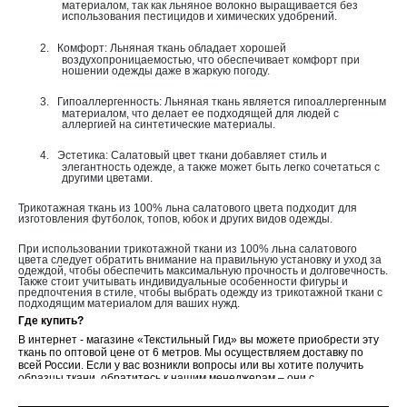
материалом, так как льняное волокно выращивается без
использования пестицидов и химических удобрений.
2.
Комфорт: Льняная ткань обладает хорошей
воздухопроницаемостью, что обеспечивает комфорт при
ношении одежды даже в жаркую погоду.
3.
Гипоаллергенность: Льняная ткань является гипоаллергенным
материалом, что делает ее подходящей для людей с
аллергией на синтетические материалы.
4.
Эстетика: Салатовый цвет ткани добавляет стиль и
элегантность одежде, а также может быть легко сочетаться с
другими цветами.
Трикотажная ткань из 100% льна салатового цвета подходит для
изготовления футболок, топов, юбок и других видов одежды.
При использовании трикотажной ткани из 100% льна салатового
цвета следует обратить внимание на правильную установку и уход за
одеждой, чтобы обеспечить максимальную прочность и долговечность.
Также стоит учитывать индивидуальные особенности фигуры и
предпочтения в стиле, чтобы выбрать одежду из трикотажной ткани с
подходящим материалом для ваших нужд.
Где купить?
В интернет - магазине «Текстильный Гид» вы можете приобрести эту
ткань по оптовой цене от 6 метров. Мы осуществляем доставку по
всей России. Если у вас возникли вопросы или вы хотите получить
образцы ткани, обратитесь к нашим менеджерам – они с
удовольствием вам помогут