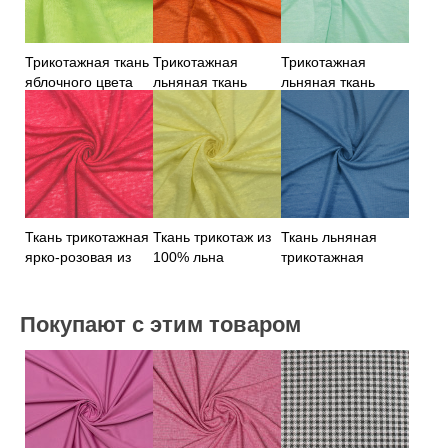
Трикотажная ткань
Трикотажная
Трикотажная
яблочного цвета
льняная ткань
льняная ткань
апельсинового
лазурного цвета
цвета
Ткань трикотажная
Ткань трикотаж из
Ткань льняная
ярко-розовая из
100% льна
трикотажная
100% льна
лимонного цвета
синего цвета
Покупают с этим товаром