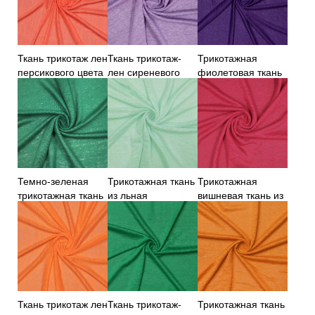
Ткань трикотаж лен
Ткань трикотаж-
Трикотажная
персикового цвета
лен сиреневого
фиолетовая ткань
цвета
из льна
Темно-зеленая
Трикотажная ткань
Трикотажная
трикотажная ткань
из льная
вишневая ткань из
из льна
ментолового цвета
льна
Ткань трикотаж лен
Ткань трикотаж-
Трикотажная ткань