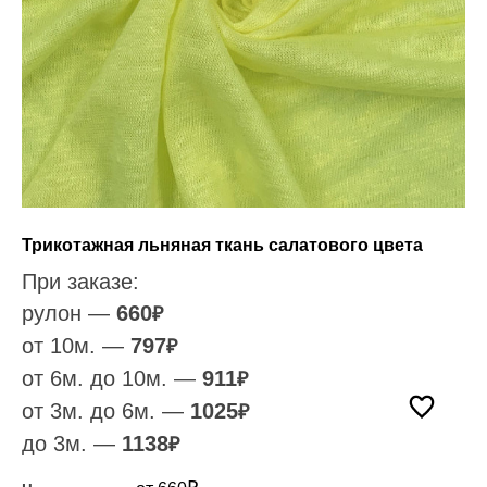
Трикотажная льняная ткань салатового цвета
При заказе:
рулон —
660
₽
от 10м. —
797
₽
от 6м. до 10м. —
911
₽
от 3м. до 6м. —
1025
₽
до 3м. —
1138
₽