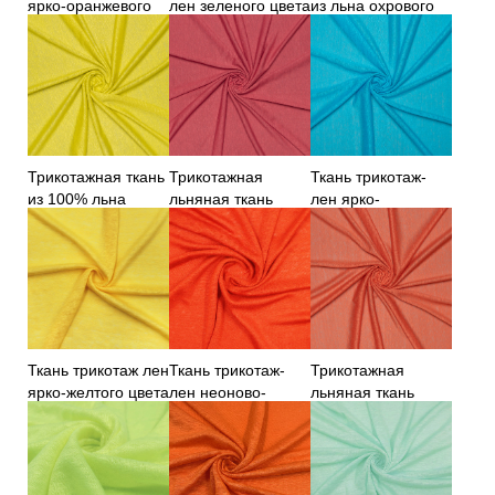
ярко-оранжевого
лен зеленого цвета
из льна охрового
цвета
цвета
Трикотажная ткань
Трикотажная
Ткань трикотаж-
из 100% льна
льняная ткань
лен ярко-
красного цвета
бирюзового цвета
Ткань трикотаж лен
Ткань трикотаж-
Трикотажная
ярко-желтого цвета
лен неоново-
льняная ткань
оранжевого цвета
тыквенного цвета