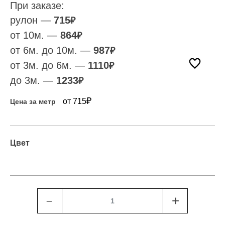
При заказе:
рулон —
715
₽
от 10м. —
864
₽
от 6м. до 10м. —
987
₽
от 3м. до 6м. —
1110
₽
до 3м. —
1233
₽
₽
от 715
Цена за метр
Цвет
﹣
+