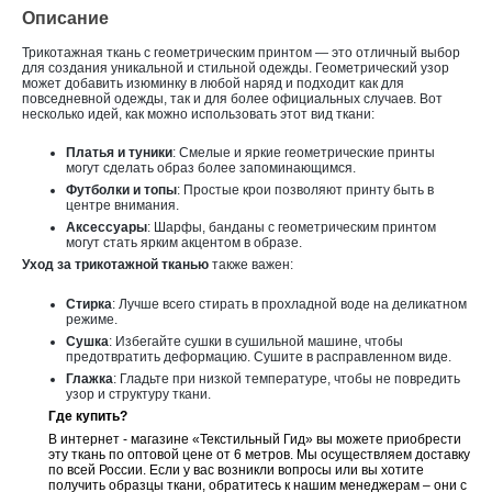
Описание
Трикотажная ткань с геометрическим принтом — это отличный выбор
для создания уникальной и стильной одежды. Геометрический узор
может добавить изюминку в любой наряд и подходит как для
повседневной одежды, так и для более официальных случаев. Вот
несколько идей, как можно использовать этот вид ткани:
Платья и туники
: Смелые и яркие геометрические принты
могут сделать образ более запоминающимся.
Футболки и топы
: Простые крои позволяют принту быть в
центре внимания.
Аксессуары
: Шарфы, банданы с геометрическим принтом
могут стать ярким акцентом в образе.
Уход за трикотажной тканью
также важен:
Стирка
: Лучше всего стирать в прохладной воде на деликатном
режиме.
Сушка
: Избегайте сушки в сушильной машине, чтобы
предотвратить деформацию. Сушите в расправленном виде.
Глажка
: Гладьте при низкой температуре, чтобы не повредить
узор и структуру ткани.
Где купить?
В интернет - магазине «Текстильный Гид» вы можете приобрести
эту ткань по оптовой цене от 6 метров. Мы осуществляем доставку
по всей России. Если у вас возникли вопросы или вы хотите
получить образцы ткани, обратитесь к нашим менеджерам – они с