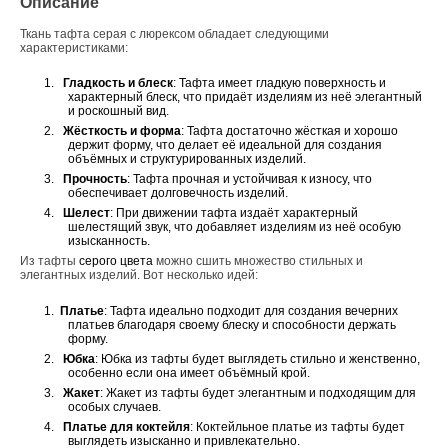
Описание
Ткань тафта серая с люрексом
обладает следующими
характеристиками:
1.
Гладкость и блеск
: Тафта имеет гладкую поверхность и
характерный блеск, что придаёт изделиям из неё элегантный
и роскошный вид.
2.
Жёсткость и форма
: Тафта достаточно жёсткая и хорошо
держит форму, что делает её идеальной для создания
объёмных и структурированных изделий.
3.
Прочность
: Тафта прочная и устойчивая к износу, что
обеспечивает долговечность изделий.
4.
Шелест
: При движении тафта издаёт характерный
шелестящий звук, что добавляет изделиям из неё особую
изысканность.
Из тафты
серого цвета
можно сшить множество стильных и
элегантных изделий. Вот несколько идей:
1.
Платье
: Тафта идеально подходит для создания вечерних
платьев благодаря своему блеску и способности держать
форму.
2.
Юбка
: Юбка из тафты будет выглядеть стильно и женственно,
особенно если она имеет объёмный крой.
3.
Жакет
: Жакет из тафты будет элегантным и подходящим для
особых случаев.
4.
Платье для коктейля
: Коктейльное платье из тафты будет
выглядеть изысканно и привлекательно.