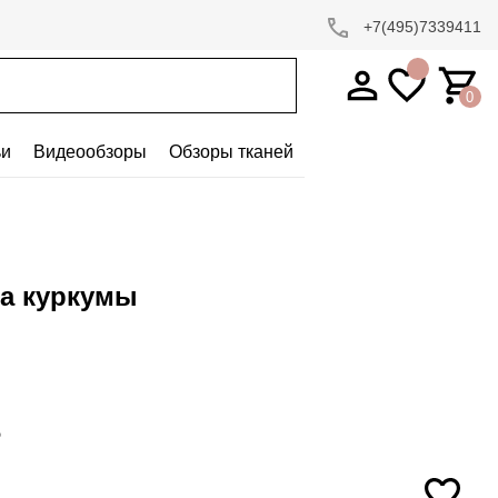
+7(495)7339411
0
ьи
Видеообзоры
Обзоры тканей
та куркумы