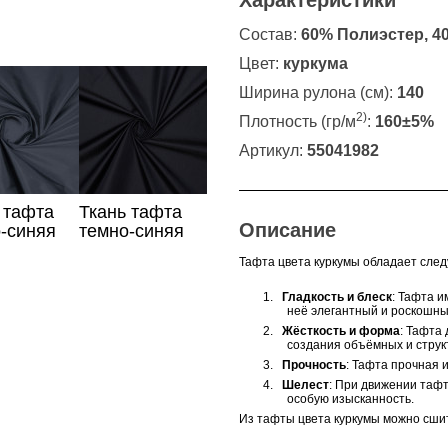
Характеристики
Состав:
60% Полиэстер, 4
Цвет:
куркума
Ширина рулона (см):
140
2)
Плотность (гр/м
:
160±5%
Артикул:
55041982
 тафта
Ткань тафта
Описание
-синяя
темно-синяя
Тафта
цвета
куркумы обладает сле
1.
Гладкость и блеск
: Тафта и
неё элегантный и роскошны
2.
Жёсткость и форма
: Тафта
создания объёмных и струк
3.
Прочность
: Тафта прочная и
4.
Шелест
: При движении таф
особую изысканность.
Из тафты
цвета
куркумы можно сшит