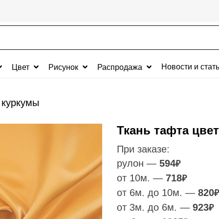
Новости и стат
Цвет
Рисунок
Распродажа
 куркумы
Ткань тафта цве
При заказе:
рулон —
594
₽
от 10м. —
718
₽
от 6м. до 10м. —
820
₽
от 3м. до 6м. —
923
₽