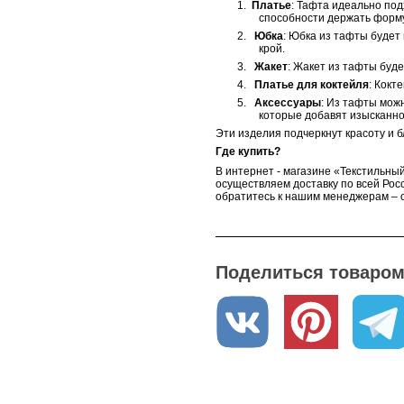
1.
Платье
: Тафта идеально под
способности держать форму
2.
Юбка
: Юбка из тафты будет
крой.
3.
Жакет
: Жакет из тафты буд
4.
Платье для коктейля
: Кокт
5.
Аксессуары
: Из тафты можн
которые добавят изысканно
Эти изделия подчеркнут красоту и 
Где купить?
В интернет - магазине «Текстильный
осуществляем доставку по всей Росс
обратитесь к нашим менеджерам – о
Поделиться товаром 