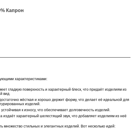
0% Капрон
дующими характеристиками:
меет гладкую поверхность и характерный блеск, что придаёт изделиям из
й вид.
 достаточно жёсткая и хорошо держит форму, что делает её идеальной для
турированных изделий.
 устойчивая к износу, что обеспечивает долговечность изделий.
та издаёт характерный шелестящий звук, что добавляет изделиям из неё
ь множество стильных и элегантных изделий. Вот несколько идей: