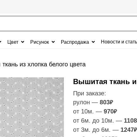
Новости и стат
Цвет
Рисунок
Распродажа
ткань из хлопка белого цвета
Вышитая ткань и
При заказе:
рулон —
803
₽
от 10м. —
970
₽
от 6м. до 10м. —
1108
от 3м. до 6м. —
1247
₽