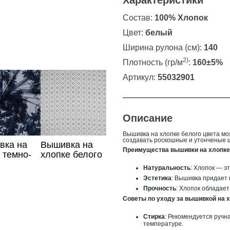
Характеристики
Состав:
100% Хлопок
Цвет:
белый
Ширина рулона (см):
140
2)
Плотность (гр/м
:
160±5%
Артикул:
55032901
Описание
Вышивка на хлопке белого цвета мо
создавать роскошные и утонченые 
вка на
Вышивка на
Преимущества вышивки на хлопке
, темно-
хлопке белого
 цвет
цвета
Натуральность
: Хлопок — э
Эстетика
: Вышивка придает 
Прочность
: Хлопок обладае
Советы по уходу за вышивкой на 
Стирка
: Рекомендуется ручн
температуре.