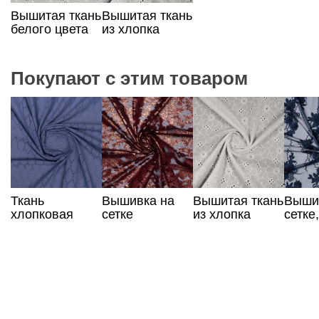
Вышитая ткань
Вышитая ткань
белого цвета
из хлопка
из хлопка
белого цвета
Покупают с этим товаром
Ткань
Вышивка на
Вышитая ткань
Выши
хлопковая
сетке
из хлопка
сетке
сине-
бордового
белого цвета
синий
фиолетового
цвета
цвета с
вышивкой