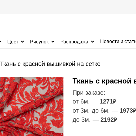
Новости и стат
Цвет
Рисунок
Распродажа
Ткань с красной вышивкой на сетке
Ткань с красной
При заказе:
от 6м. —
1271
₽
от 3м. до 6м. —
1973
₽
до 3м. —
2192
₽