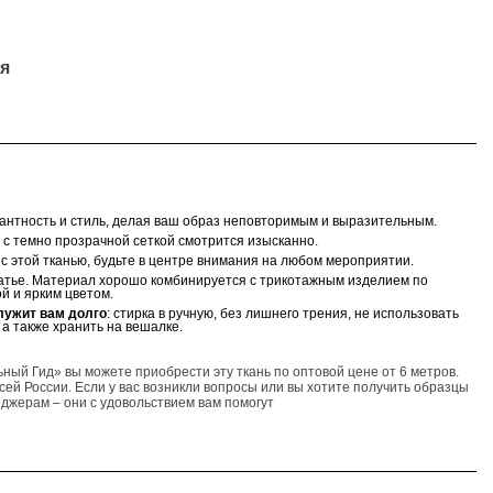
я
гантность и стиль, делая ваш образ неповторимым и выразительным.
 с темно прозрачной сеткой смотрится изысканно.
 этой тканью, будьте в центре внимания на любом мероприятии.
латье. Материал хорошо комбинируется с трикотажным изделием по
й и ярким цветом.
лужит вам долго
: стирка в ручную, без лишнего трения, не использовать
 а также хранить на вешалке.
ьный Гид» вы можете приобрести эту ткань по оптовой цене от 6 метров.
сей России. Если у вас возникли вопросы или вы хотите получить образцы
еджерам – они с удовольствием вам помогут