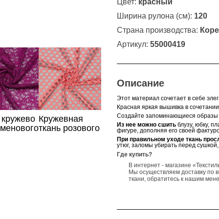
Цвет:
красный
Ширина рулона (см):
120
Страна производства:
Коре
Артикул:
55000419
Описание
Этот материал сочетает в себе эле
Красная яркая вышивка в сочетании
Создайте запоминающиеся образы с
 кружево
Кружевная
Из нее можно сшить
блузу, юбку, п
аменового
ткань розового
фигуре, дополняя его своей фактуро
цвета
При правильном уходе ткань прос
утюг, заломы убирать перед сушкой,
Где купить?
В интернет - магазине «Текстил
Мы осуществляем доставку по в
ткани, обратитесь к нашим мен