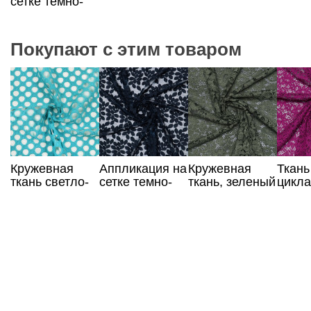
сетке темно-
синего цвета
Покупают с этим товаром
Кружевная
Аппликация на
Кружевная
Ткань
ткань светло-
сетке темно-
ткань, зеленый
цикл
синего цвета
синего цвета
цвет
цвета