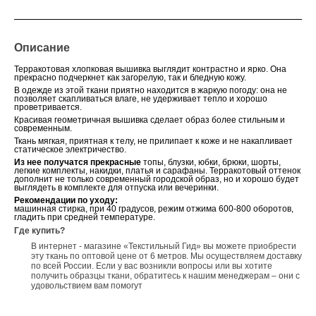
Описание
Терракотовая хлопковая вышивка выглядит контрастно и ярко. Она
прекрасно подчеркнет как загорелую, так и бледную кожу.
В одежде из этой ткани приятно находится в жаркую погоду: она не
позволяет скапливаться влаге, не удерживает тепло и хорошо
проветривается.
Красивая геометричная вышивка сделает образ более стильным и
современным.
Ткань мягкая, приятная к телу, не прилипает к коже и не накапливает
статическое электричество.
Из нее получатся прекрасные
топы, блузки, юбки, брюки, шорты,
легкие комплекты, накидки, платья и сарафаны. Терракотовый оттенок
дополнит не только современный городской образ, но и хорошо будет
выглядеть в комплекте для отпуска или вечеринки.
Рекомендации по уходу:
машинная стирка, при 40 градусов, режим отжима 600-800 оборотов,
гладить при средней температуре.
Где купить?
В интернет - магазине «Текстильный Гид» вы можете приобрести
эту ткань по оптовой цене от 6 метров. Мы осуществляем доставку
по всей России. Если у вас возникли вопросы или вы хотите
получить образцы ткани, обратитесь к нашим менеджерам – они с
удовольствием вам помогут