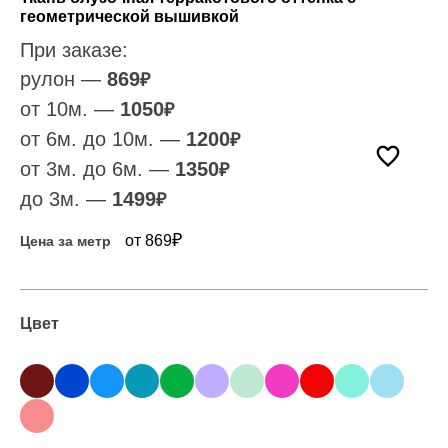
геометрической вышивкой
При заказе:
рулон —
869
₽
от 10м. —
1050
₽
от 6м. до 10м. —
1200
₽
от 3м. до 6м. —
1350
₽
до 3м. —
1499
₽
₽
от 869
Цена за метр
Цвет