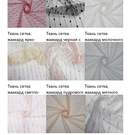
Ткань сетка,
Ткань сетка
Ткань сетка
жаккард ярко-
жаккард черная с
жаккард молочного
красная
золотой нитью
цвета с золотой
нитью
Ткань сетка
Ткань сетка
Ткань сетка,
жаккард светло-
жаккард пудрового
жаккард мятного
желтая
цвета
цвета