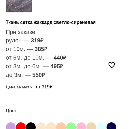
Ткань сетка жаккард светло-сиреневая
При заказе:
рулон —
319
₽
от 10м. —
385
₽
от 6м. до 10м. —
440
₽
от 3м. до 6м. —
495
₽
до 3м. —
550
₽
₽
от 319
Цена за метр
Цвет