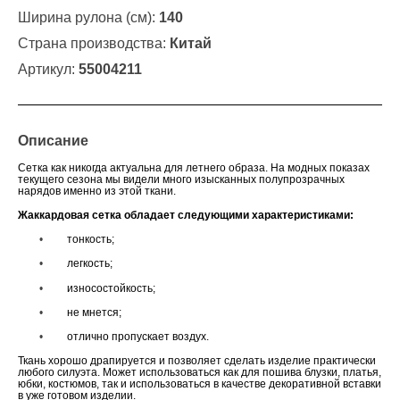
Ширина рулона (см):
140
Страна производства:
Китай
Артикул:
55004211
Описание
Сетка как никогда актуальна для летнего образа. На модных показах
текущего сезона мы видели много изысканных полупрозрачных
нарядов именно из этой ткани.
Жаккардовая сетка обладает следующими характеристиками:
•
тонкость;
•
легкость;
•
износостойкость;
•
не мнется;
•
отлично пропускает воздух.
Ткань хорошо драпируется и позволяет сделать изделие практически
любого силуэта. Может использоваться как для пошива блузки, платья,
юбки, костюмов, так и использоваться в качестве декоративной вставки
в уже готовом изделии.