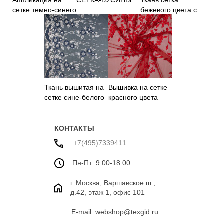
Аппликация на
СЕТКА-БУСИНЫ
Ткань сетка
сетке темно-синего
бежевого цвета с
цвета
вышивкой
Ткань вышитая на
Вышивка на сетке
сетке сине-белого
красного цвета
цвета
КОНТАКТЫ
+7(495)7339411
Пн-Пт: 9:00-18:00
г. Москва, Варшавское ш.,
д.42, этаж 1, офис 101
E-mail: webshop@texgid.ru