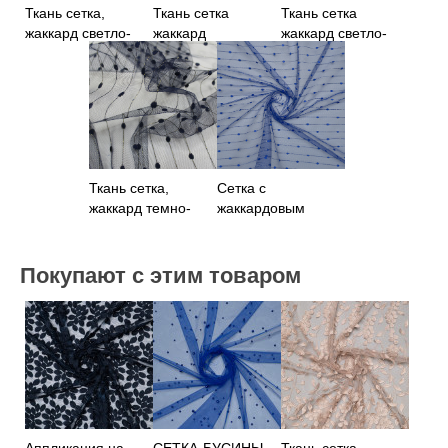
Ткань сетка,
Ткань сетка
Ткань сетка
жаккард светло-
жаккард
жаккард светло-
розовая
абрикосового
голубая
цвета
Ткань сетка,
Сетка с
жаккард темно-
жаккардовым
синего цвета
узором синего
цвета
Покупают с этим товаром