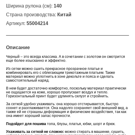
Ширина рулона (см):
140
Страна производства:
Китай
Артикул:
55004214
Описание
Черный – это всегда классика. А в сочетании с золотом он смотрится
еще более изысканно и эффектно.
Из сетки можно сшить прекрасное прозрачное платье и
комбинировать его с облегающим трикотажным платьем. Также
материал можно уплотнить в зоне декольте и пояса и сделать
самостоятельный наряд.
В нем будет достаточно комфортно, поскольку материал практически
не ощущается на коже, хорошо пропускает воздух и тепло.
Горизонтальный принт будет удлинять силуэт и стройнить.
За сеткой удобно ухаживать: она хорошо отстирывается, быстро
сохнет и разглаживается. Она надолго сохраняет свой внешний вид, а
также ей не страшны деформация и физические воздействия, так как
она имеет хороший запас прочности.
Подойдет для пошива
топа, блузы, платья, юбки, шорт и брюк
.
Ухаживать за сеткой не сложно:
можно стирать в машинке, сушить,