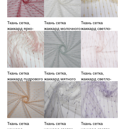
Ткань сетка,
Ткань сетка
Ткань сетка
жаккард ярко-
жаккард молочного
жаккард светло-
красная
цвета с золотой
желтая
нитью
Ткань сетка
Ткань сетка,
Ткань сетка,
жаккард пудрового
жаккард мятного
жаккард светло-
цвета
цвета
розовая
Ткань сетка
Ткань сетка
Ткань сетка