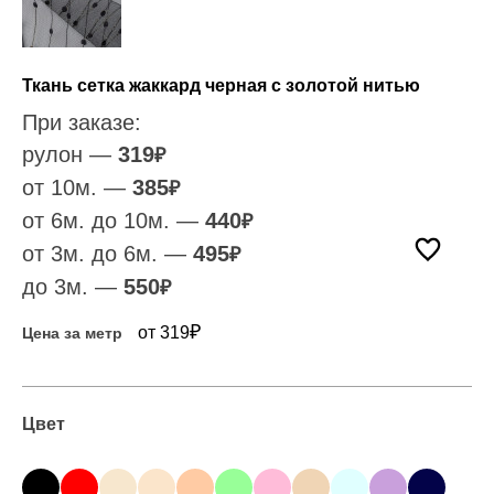
Ткань сетка жаккард черная с золотой нитью
При заказе:
рулон —
319
₽
от 10м. —
385
₽
от 6м. до 10м. —
440
₽
от 3м. до 6м. —
495
₽
до 3м. —
550
₽
₽
от 319
Цена за метр
Цвет