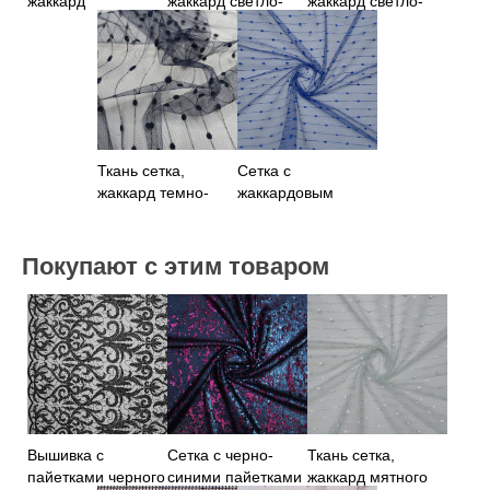
жаккард
жаккард светло-
жаккард светло-
абрикосового
голубая
сиреневая
цвета
Ткань сетка,
Сетка с
жаккард темно-
жаккардовым
синего цвета
узором синего
цвета
Покупают с этим товаром
Вышивка с
Сетка с черно-
Ткань сетка,
пайетками черного
синими пайетками
жаккард мятного