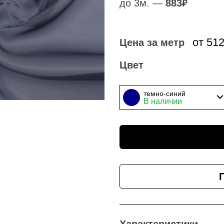
до 3м. —
883
₽
от 51
Цена за метр
Цвет
темно-синий
В наличии