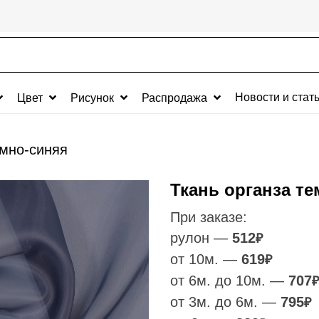
Новости и стат
Цвет
Рисунок
Распродажа
емно-синяя
Ткань органза т
При заказе:
рулон —
512
₽
от 10м. —
619
₽
от 6м. до 10м. —
707
₽
от 3м. до 6м. —
795
₽