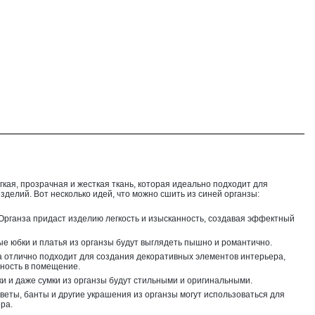
егкая, прозрачная и жесткая ткань, которая идеально подходит для
зделий. Вот несколько идей, что можно сшить из синей органзы:
 Органза придаст изделию легкость и изысканность, создавая эффектный
ые юбки и платья из органзы будут выглядеть пышно и романтично.
а отлично подходит для создания декоративных элементов интерьера,
шность в помещение.
ки и даже сумки из органзы будут стильными и оригинальными.
Цветы, банты и другие украшения из органзы могут использоваться для
ра.