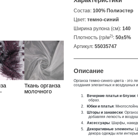
Характеристики
Состав:
100% Полиэстер
Цвет:
темно-синий
Ширина рулона (см):
140
2)
Плотность (гр/м
:
50±5%
Артикул:
55035747
Описание
Органза темно-синего цвета - это л
нза
Ткань органза
создания элегантных и воздушных и
-
молочного
1.
Вечерние платья и блузки
:
ажанная
цвета
образ.
2.
Юбки и платья
: Многослойн
3.
Шторы и занавески
: Органз
добавляя легкость и возду
4.
Аксессуары
: Шарфы, накид
5.
Декоративные элементы
: 
декора одежды или интерье