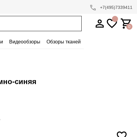
+7(495)7339411
0
ьи
Видеообзоры
Обзоры тканей
емно-синяя