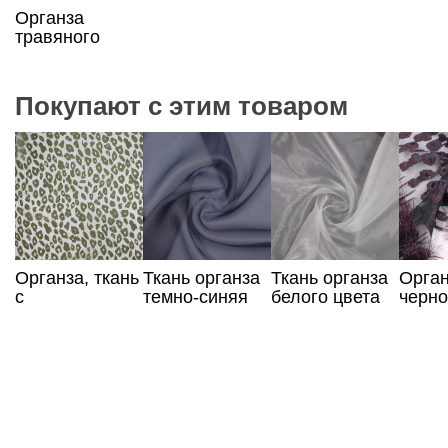
Органза
травяного
цвета
Покупают с этим товаром
Органза, ткань
Ткань органза
Ткань органза
Орга
с
темно-синяя
белого цвета
черно
анималистическим
бакл
зеленым
принтом