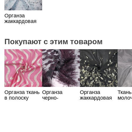
Органза
жаккардовая
бело-голубая
Покупают с этим товаром
Органза ткань
Органза
Органза
Ткань
в полоску
черно-
жаккардовая
моло
баклажанная
черно-золотая
цвета