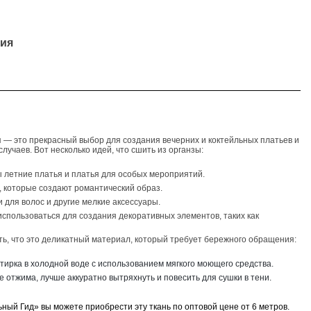
ия
 — это прекрасный выбор для создания вечерних и коктейльных платьев и
лучаев. Вот несколько идей, что сшить из органзы:
ы летние платья и платья для особых мероприятий.
, которые создают романтический образ.
и для волос и другие мелкие аксессуары.
 использоваться для создания декоративных элементов, таких как
ть, что это деликатный материал, который требует бережного обращения:
стирка в холодной воде с использованием мягкого моющего средства.
те отжима, лучше аккуратно вытряхнуть и повесить для сушки в тени.
ьный Гид» вы можете приобрести эту ткань по оптовой цене от 6 метров.