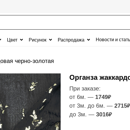
Новости и стат
Цвет
Рисунок
Распродажа
овая черно-золотая
Органза жаккард
При заказе:
от 6м. —
1749
₽
от 3м. до 6м. —
2715
₽
до 3м. —
3016
₽