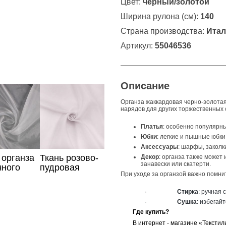
Цвет:
черный/золотой
Ширина рулона (см):
140
Страна производства:
Итал
Артикул:
55046536
Описание
Органза жаккардовая черно-золотая
нарядов для других торжественных с
Платья
: особенно популярн
Юбки
: легкие и пышные юбки
Аксессуары
: шарфы, заколк
 органза
Ткань розово-
Декор
: органза также может
занавески или скатерти.
чного
пудровая
При уходе за органзой важно помни
органза
·
Стирка
: ручная 
·
Сушка
: избегай
Где купить?
В интернет - магазине «Текстил