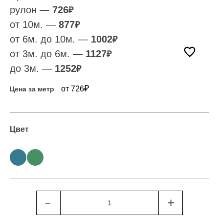
рулон —
726
₽
от 10м. —
877
₽
от 6м. до 10м. —
1002
₽
от 3м. до 6м. —
1127
₽
до 3м. —
1252
₽
₽
от 726
Цена за метр
Цвет
﹣
+