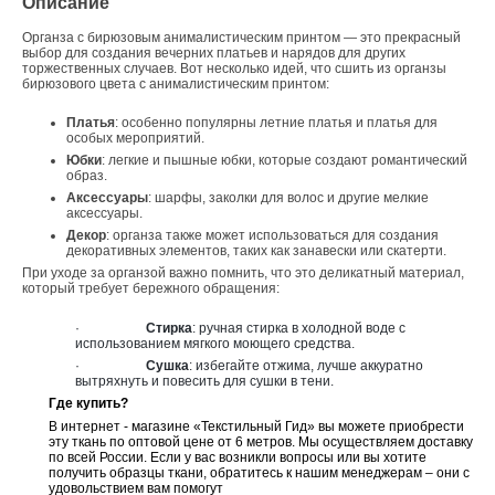
Описание
Органза с бирюзовым анималистическим принтом — это прекрасный
выбор для создания вечерних платьев и нарядов для других
торжественных случаев. Вот несколько идей, что сшить из органзы
бирюзового цвета с анималистическим принтом:
Платья
: особенно популярны летние платья и платья для
особых мероприятий.
Юбки
: легкие и пышные юбки, которые создают романтический
образ.
Аксессуары
: шарфы, заколки для волос и другие мелкие
аксессуары.
Декор
: органза также может использоваться для создания
декоративных элементов, таких как занавески или скатерти.
При уходе за органзой важно помнить, что это деликатный материал,
который требует бережного обращения:
·
Стирка
: ручная стирка в холодной воде с
использованием мягкого моющего средства.
·
Сушка
: избегайте отжима, лучше аккуратно
вытряхнуть и повесить для сушки в тени.
Где купить?
В интернет - магазине «Текстильный Гид» вы можете приобрести
эту ткань по оптовой цене от 6 метров. Мы осуществляем доставку
по всей России. Если у вас возникли вопросы или вы хотите
получить образцы ткани, обратитесь к нашим менеджерам – они с
удовольствием вам помогут