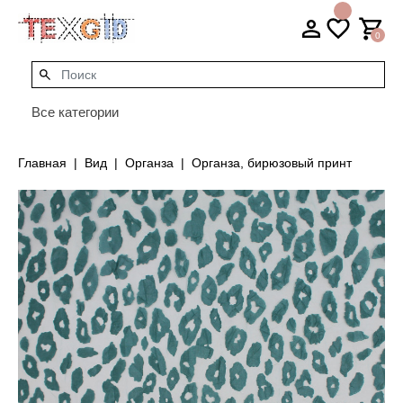
0
Все категории
Главная
Вид
Органза
Органза, бирюзовый принт