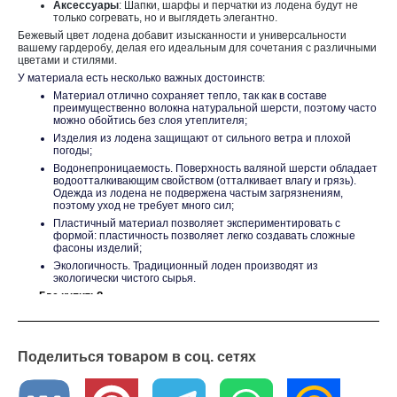
Аксессуары
: Шапки, шарфы и перчатки из лодена будут не
только согревать, но и выглядеть элегантно.
Бежевый цвет лодена добавит изысканности и универсальности
вашему гардеробу, делая его идеальным для сочетания с различными
цветами и стилями.
У материала есть несколько важных достоинств:
Материал отлично сохраняет тепло, так как в составе
преимущественно волокна натуральной шерсти, поэтому часто
можно обойтись без слоя утеплителя;
Изделия из лодена защищают от сильного ветра и плохой
погоды;
Водонепроницаемость. Поверхность валяной шерсти обладает
водоотталкивающим свойством (отталкивает влагу и грязь).
Одежда из лодена не подвержена частым загрязнениям,
поэтому уход не требует много сил;
Пластичный материал позволяет экспериментировать с
формой: пластичность позволяет легко создавать сложные
фасоны изделий;
Экологичность. Традиционный лоден производят из
экологически чистого сырья.
Где купить?
В интернет - магазине «Текстильный Гид» вы можете приобрести
эту ткань по оптовой цене от 6 метров. Мы осуществляем доставку
по всей России. Если у вас возникли вопросы или вы хотите
получить образцы ткани, обратитесь к нашим менеджерам – они с
Поделиться товаром в соц. сетях
удовольствием вам помогут