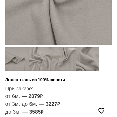
Лоден ткань из 100% шерсти
При заказе:
от 6м. —
2079
₽
от 3м. до 6м. —
3227
₽
до 3м. —
3585
₽