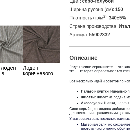
Цвет:
серо-голубой
Ширина рулона (см):
150
2)
Плотность (гр/м
:
340±5%
Страна производства:
Итал
Артикул:
55002332
Описание
 лоден
Лоден
Лоден в сине-сером цвете — это кл
ткань, которая обрабатывается спе
 в
коричневого
ку
цвета
Вот несколько идей и советов по ис
Пальто и куртки
: Идеально п
Жилеты
: Жилет из лодена м
Аксессуары
: Шапки, шарфы 
Сине-серый цвет лодена добавит из
для сочетания с различными цветам
У материала есть несколько важных
Материал отлично сохраняет 
поэтому часто можно обойтис