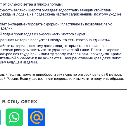
 от сильного ветра и плохой погоды;
рхность валяной шерсти обладает водоотталкивающим свойством
. Одежда из лодена не подвержена частым загрязнениям, поэтому уход не
яет экспериментировать с формой: пластичность позволяет легко
изделий;
 лоден производят из экологически чистого сырья.
ральная материя пропускает воздух, то есть способна «дышать».
работе материал, поэтому даже люди, которые только начинают
т смело рискнуть сшить что-то удачное из этой ткани. Полотна хорошо
раскрое без труда принимают ту форму, которая вам необходима. Кроме
нительной обработки и не осыпаются. Необработанные края даже могут
ашем будущем изделии.
ьный Гид» вы можете приобрести эту ткань по оптовой цене от 6 метров.
сей России. Если у вас возникли вопросы или вы хотите получить образцы
еджерам – они с удовольствием вам помогут
в соц. сетях