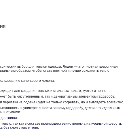
ия
ассический выбор для теплой одежды. Лоден — это плотная шерстяная
циальным образом, чтобы стать плотной и лучше сохранять тепло.
пользованию сине-серого лодена:
одходит для создания теплых и стильных пальто, курток и пончо.
ожет быть как утепленным, так и декоративным элементом гардероба.
и перчатки из лодена будут не только согревать, но и выглядеть элегантно.
ысканности и универсальности вашему гардеробу, делая его идеальным
и и стилями.
 достоинств:
тепло, так как в составе преимущественно волокна натуральной шерсти,
ь без слоя утеплителя;