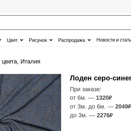
Новости и стат
Цвет
Рисунок
Распродажа
 цвета, Италия
Лоден серо-синег
При заказе:
от 6м. —
1320
₽
от 3м. до 6м. —
2049
₽
до 3м. —
2276
₽