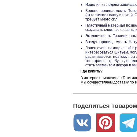
Изделия из лодена защищают
Водонепроницаемость. Пове
(отталкивает влагу и грязь)
требует много сил;
Пластичный материал позвол
создавать сложные фасоны 
Экологичность. Традиционный
Воздухопроницаемость. Нату
Лоден очень некапризный в 
интересоваться шитьем, могу
растягиваются, поэтому при 
того, края не требуют допол
стать элементом декора в в
Где купить?
В интернет - магазине «Текстил
Мы осуществляем доставку по в
ткани, обратитесь к нашим мен
Поделиться товаром 