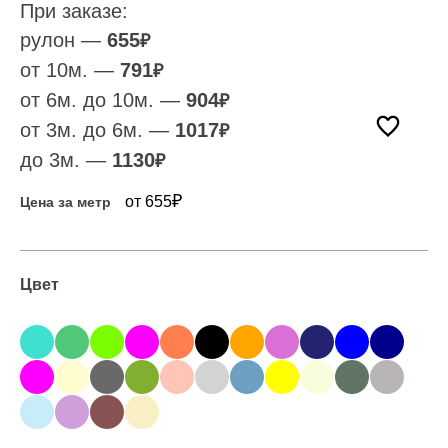
При заказе:
рулон —
655
₽
от 10м. —
791
₽
от 6м. до 10м. —
904
₽
от 3м. до 6м. —
1017
₽
до 3м. —
1130
₽
₽
от 655
Цена за метр
Цвет