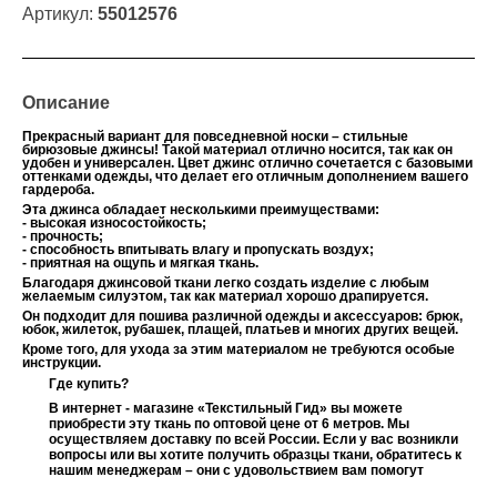
Артикул:
55012576
Описание
Прекрасный вариант для повседневной носки – стильные
бирюзовые джинсы! Такой материал отлично носится, так как он
удобен и универсален. Цвет джинс отлично сочетается с базовыми
оттенками одежды, что делает его отличным дополнением вашего
гардероба.
Эта джинса обладает несколькими преимуществами:
- высокая износостойкость;
- прочность;
- способность впитывать влагу и пропускать воздух;
- приятная на ощупь и мягкая ткань.
Благодаря джинсовой ткани легко создать изделие с любым
желаемым силуэтом, так как материал хорошо драпируется.
Он подходит для пошива
различной одежды и аксессуаров: брюк,
юбок, жилеток, рубашек, плащей, платьев и многих других вещей.
Кроме того, для ухода за этим материалом не требуются особые
инструкции.
Где купить?
В интернет - магазине «Текстильный Гид» вы можете
приобрести эту ткань по оптовой цене от 6 метров. Мы
осуществляем доставку по всей России. Если у вас возникли
вопросы или вы хотите получить образцы ткани, обратитесь к
нашим менеджерам – они с удовольствием вам помогут