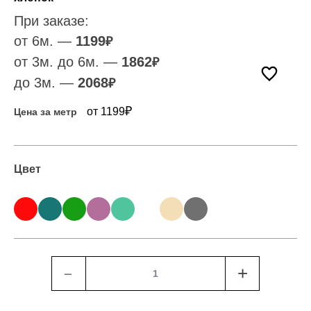
При заказе:
от 6м. —
1199
₽
от 3м. до 6м. —
1862
₽
до 3м. —
2068
₽
₽
от 1199
Цена за метр
Цвет
﹣
+