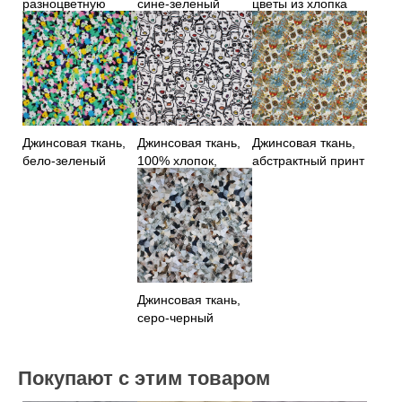
разноцветную
сине-зеленый
цветы из хлопка
полоску
цветочный принт
Джинсовая ткань,
Джинсовая ткань,
Джинсовая ткань,
бело-зеленый
100% хлопок,
абстрактный принт
принт
принт
Джинсовая ткань,
серо-черный
абстрактный принт
Покупают с этим товаром