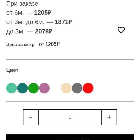
При заказе:
от 6м. —
1205
₽
от 3м. до 6м. —
1871
₽
до 3м. —
2078
₽
₽
от 1205
Цена за метр
Цвет
﹣
+