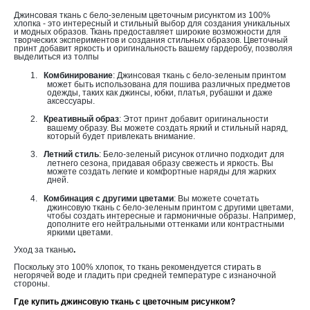
Джинсовая ткань с бело-зеленым цветочным рисунктом из 100%
хлопка - это интересный и стильный выбор для создания уникальных
и модных образов. Ткань предоставляет широкие возможности для
творческих экспериментов и создания стильных образов. Цветочный
принт добавит яркость и оригинальность вашему гардеробу, позволяя
выделиться из толпы
1.
Комбинирование
: Джинсовая ткань с бело-зеленым принтом
может быть использована для пошива различных предметов
одежды, таких как джинсы, юбки, платья, рубашки и даже
аксессуары.
2.
Креативный образ
: Этот принт добавит оригинальности
вашему образу. Вы можете создать яркий и стильный наряд,
который будет привлекать внимание.
3.
Летний стиль
: Бело-зеленый рисунок отлично подходит для
летнего сезона, придавая образу свежесть и яркость. Вы
можете создать легкие и комфортные наряды для жарких
дней.
4.
Комбинация с другими цветами
: Вы можете сочетать
джинсовую ткань с бело-зеленым принтом с другими цветами,
чтобы создать интересные и гармоничные образы. Например,
дополните его нейтральными оттенками или контрастными
яркими цветами.
Уход за тканью
.
Поскольку это 100% хлопок, то ткань рекомендуется стирать в
негорячей воде и гладить при средней температуре с изнаночной
стороны.
Где купить джинсовую ткань с цветочным рисунком?