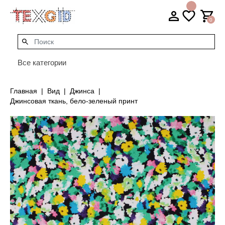
0
Все категории
Главная
Вид
Джинса
Джинсовая ткань, бело-зеленый принт