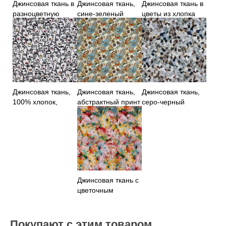
Джинсовая ткань в
Джинсовая ткань,
Джинсовая ткань в
разноцветную
сине-зеленый
цветы из хлопка
полоску
цветочный принт
Джинсовая ткань,
Джинсовая ткань,
Джинсовая ткань,
100% хлопок,
абстрактный принт
серо-черный
принт
абстрактный принт
Джинсовая ткань с
цветочным
принтом 100%
хлопок
Покупают с этим товаром